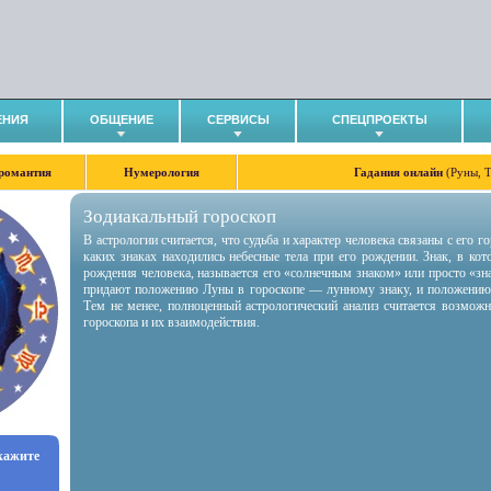
ЕНИЯ
ОБЩЕНИЕ
СЕРВИСЫ
СПЕЦПРОЕКТЫ
романтия
Нумерология
Гадания онлайн
(Руны, 
Зодиакальный гороскоп
В астрологии считается, что судьба и характер человека связаны с его 
каких знаках находились небесные тела при его рождении. Знак, в ко
рождения человека, называется его «солнечным знаком» или просто «зн
придают положению Луны в гороскопе — лунному знаку, и положению
Тем не менее, полноценный астрологический анализ считается возмож
гороскопа и их взаимодействия.
укажите