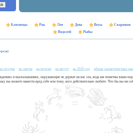
Близнецы
Рак
Лев
Дева
Весы
Скорпион
Водолей
Рыбы
преля)
на сегодня
на завтра
на неделю
на август
на 2026 год
общая характеристика зна
ждениях и высказываниях, окружающие не держат на вас зла, ведь им понятны ваши пор
ьку вы можете нанести вред себе или тому, кого действительно любите. Что бы вы ни со