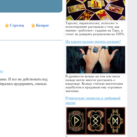
Таролог, парапсихолог, психолог и
Стрелец
Козерог
психотерапевт рассказали о том, как
именно «работает» гадание на Таро, и
стоит ли доверять результатам на 100%.
На каком пальце носить кольцо?
ка
В древности кольцо на том или ином
ывы. И все же действовать под
пальце могло многое рассказать о
бирались предпринять, сначала
владельце. Кольцо считали магическим
атрибутом и придавали ему огромное
значение.
Рунические символы в любовной
магии