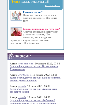
Тесты:
каждую неделю новый!
все тесты →
Ревнивы ли вы?
Насколько вы претендуете на
близких вам людей? Пройдите
тест.
Справедливый ли вы человек?
Чувство справедливости у всех
развито по разному. Вы
замечали, что иногда вам
приходится думать о мотиве своих
поступков? Пройдите тест!
На форуме
Автор:
astro.sibnet.ru
, 30 января 2022, 07:04
Здесь обсуждается статья: Возможности
Хиромантии
Автор:
271033511
, 16 января 2022, 12:18
Здесь обсуждается статья: Как рассчитать
личное денежное число
Автор:
zabzab
, 13 июля 2021, 16:30
Здесь обсуждается статья: Хиромантия —
это карта жизни
Автор:
zabzab
, 13 июля 2021, 16:30
Здесь обсуждается статья: Любовный
гороскоп: как целуются знаки Зодиака