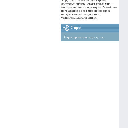
За рунами - всего лишь за тремя
десятками знаков - стоит целый мир -
мир мифов, магии и истории. Малейшее
погружение в этот мир приводит к
интересным наблюдениям и
удивительным открытиям.
Опрос
Опрос временно недоступен.