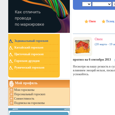
Овен
Телец
Овен
Зодиакальный гороскоп
(20 марта - 19 а
Китайский гороскоп
Цветочный гороскоп
прогноз на 6 сентября 2013
Гороскоп друидов
Несмотря на вашу резкость в су
Рунический гороскоп
влиянием эмоций нельзя, поскол
успокойтесь.
Мой профиль
Мои гороскопы
Персональный гороскоп
Совместимость
Подписка на гороскопы