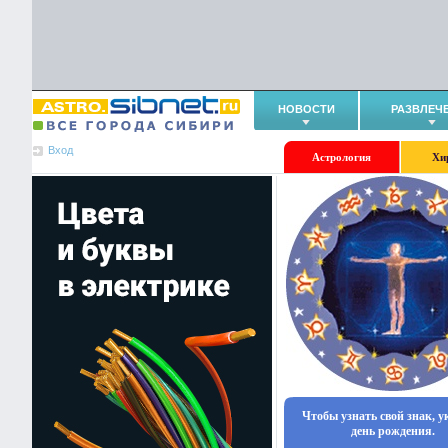
НОВОСТИ
РАЗВЛЕЧ
Вход
Астрология
Хи
Чтобы узнать свой знак, 
день рождения.