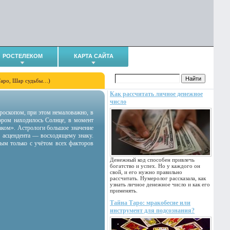
РОСТЕЛЕКОМ
КАРТА САЙТА
Таро, Шар судьбы…)
Как рассчитать личное денежное
число
гороскопом, при этом немаловажно, в
тором находилось Солнце, в момент
аком». Астрологи большое значение
 асцендента — восходящему знаку.
ным только с учётом всех факторов
Денежный код способен привлечь
богатство и успех. Но у каждого он
свой, и его нужно правильно
рассчитать. Нумеролог рассказала, как
узнать личное денежное число и как его
применять.
Тайна Таро: мракобесие или
инструмент для подсознания?