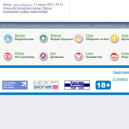
Автор:
astro.sibnet.ru
, 11 марта 2021, 00:11
Здесь обсуждается статья: Числа
открывают тайны мироздания
Astro.sibnet.ru
:
астрология
,
астрологический прогноз
,
гороскоп
,
персональный гороскоп
,
Видео
Форум
Chat
Joke
Видеоролики
Форум общения
Общение on-line
Шутк
Photo
Day
Love
Gam
Фотоальбомы
Дневники
Знакомства
Игры
Наши вака
О проекте