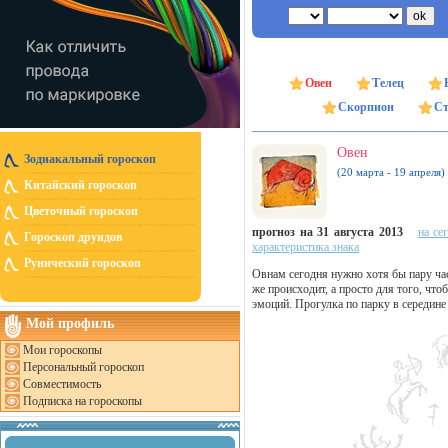
Овен
Телец
Скорпион
Ст
Овен
Зодиакальный гороскоп
(20 марта - 19 апреля)
Китайский гороскоп
Цветочный гороскоп
прогноз на 31 августа 2013
на се
Гороскоп друидов
характеристика знака
Рунический гороскоп
Овнам сегодня нужно хотя бы пару часо
же происходит, а просто для того, чт
эмоций. Прогулка по парку в середине
Мой профиль
Мои гороскопы
Персональный гороскоп
Совместимость
Подписка на гороскопы