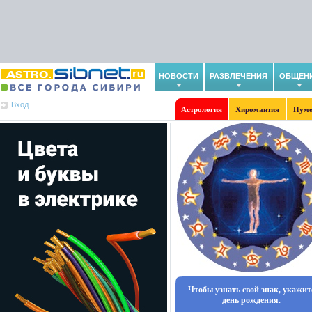
НОВОСТИ
РАЗВЛЕЧЕНИЯ
ОБЩЕН
Вход
Астрология
Хиромантия
Нуме
Чтобы узнать свой знак, укажит
день рождения.