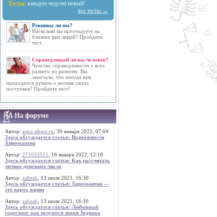
Тесты:
каждую неделю новый!
все тесты →
Ревнивы ли вы?
Насколько вы претендуете на
близких вам людей? Пройдите
тест.
Справедливый ли вы человек?
Чувство справедливости у всех
развито по разному. Вы
замечали, что иногда вам
приходится думать о мотиве своих
поступков? Пройдите тест!
На форуме
Автор:
astro.sibnet.ru
, 30 января 2022, 07:04
Здесь обсуждается статья: Возможности
Хиромантии
Автор:
271033511
, 16 января 2022, 12:18
Здесь обсуждается статья: Как рассчитать
личное денежное число
Автор:
zabzab
, 13 июля 2021, 16:30
Здесь обсуждается статья: Хиромантия —
это карта жизни
Автор:
zabzab
, 13 июля 2021, 16:30
Здесь обсуждается статья: Любовный
гороскоп: как целуются знаки Зодиака