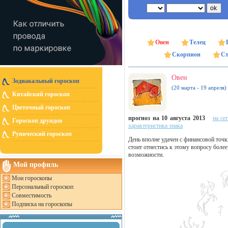
Овен
Телец
Скорпион
Ст
Овен
Зодиакальный гороскоп
(20 марта - 19 апреля)
Китайский гороскоп
Цветочный гороскоп
прогноз на 10 августа 2013
на се
Гороскоп друидов
характеристика знака
Рунический гороскоп
День вполне удачен с финансовой точк
стоит отнестись к этому вопросу более
возможности.
Мой профиль
Мои гороскопы
Персональный гороскоп
Совместимость
Подписка на гороскопы