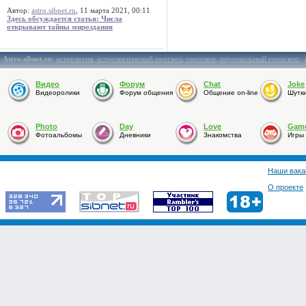
Автор:
astro.sibnet.ru
, 11 марта 2021, 00:11
Здесь обсуждается статья: Числа
открывают тайны мироздания
Astro.sibnet.ru
:
астрология
,
астрологический прогноз
,
гороскоп
,
персональный гороскоп
,
Видео
Форум
Chat
Joke
Видеоролики
Форум общения
Общение on-line
Шутк
Photo
Day
Love
Gam
Фотоальбомы
Дневники
Знакомства
Игры
Наши вака
О проекте