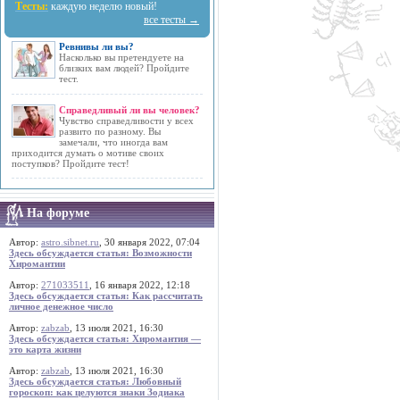
Тесты:
каждую неделю новый!
все тесты →
Ревнивы ли вы?
Насколько вы претендуете на
близких вам людей? Пройдите
тест.
Справедливый ли вы человек?
Чувство справедливости у всех
развито по разному. Вы
замечали, что иногда вам
приходится думать о мотиве своих
поступков? Пройдите тест!
На форуме
Автор:
astro.sibnet.ru
, 30 января 2022, 07:04
Здесь обсуждается статья: Возможности
Хиромантии
Автор:
271033511
, 16 января 2022, 12:18
Здесь обсуждается статья: Как рассчитать
личное денежное число
Автор:
zabzab
, 13 июля 2021, 16:30
Здесь обсуждается статья: Хиромантия —
это карта жизни
Автор:
zabzab
, 13 июля 2021, 16:30
Здесь обсуждается статья: Любовный
гороскоп: как целуются знаки Зодиака