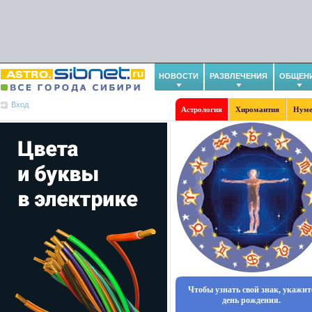
НОВОСТИ
РАЗВЛЕЧЕНИЯ
ОБЩЕН
Вход
Астрология
Хиромантия
Нуме
Чтобы узнать свой знак, укажит
день рождения.