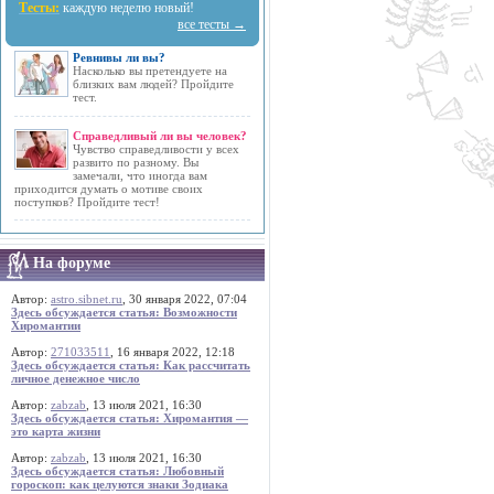
Тесты:
каждую неделю новый!
все тесты →
Ревнивы ли вы?
Насколько вы претендуете на
близких вам людей? Пройдите
тест.
Справедливый ли вы человек?
Чувство справедливости у всех
развито по разному. Вы
замечали, что иногда вам
приходится думать о мотиве своих
поступков? Пройдите тест!
На форуме
Автор:
astro.sibnet.ru
, 30 января 2022, 07:04
Здесь обсуждается статья: Возможности
Хиромантии
Автор:
271033511
, 16 января 2022, 12:18
Здесь обсуждается статья: Как рассчитать
личное денежное число
Автор:
zabzab
, 13 июля 2021, 16:30
Здесь обсуждается статья: Хиромантия —
это карта жизни
Автор:
zabzab
, 13 июля 2021, 16:30
Здесь обсуждается статья: Любовный
гороскоп: как целуются знаки Зодиака