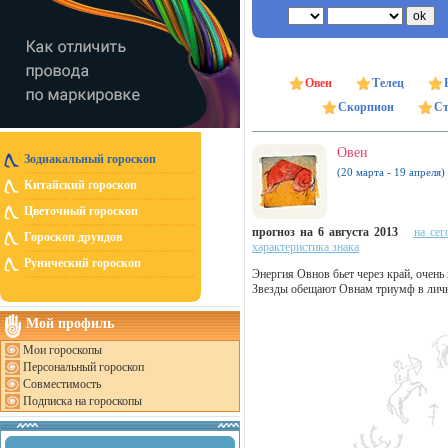
Овен
Телец
Скорпион
Ст
Овен
Зодиакальный гороскоп
(20 марта - 19 апреля)
Китайский гороскоп
Цветочный гороскоп
прогноз на 6 августа 2013
на сег
Гороскоп друидов
характеристика знака
Рунический гороскоп
Энергия Овнов бьет через край, очень
Звезды обещают Овнам триумф в личн
Мой профиль
Мои гороскопы
Персональный гороскоп
Совместимость
Подписка на гороскопы