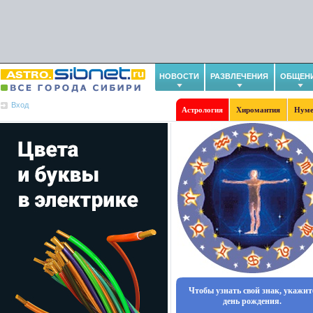
НОВОСТИ
РАЗВЛЕЧЕНИЯ
ОБЩЕН
Вход
Астрология
Хиромантия
Нуме
Чтобы узнать свой знак, укажит
день рождения.