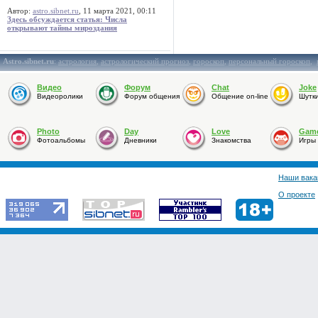
Автор:
astro.sibnet.ru
, 11 марта 2021, 00:11
Здесь обсуждается статья: Числа
открывают тайны мироздания
Astro.sibnet.ru
:
астрология
,
астрологический прогноз
,
гороскоп
,
персональный гороскоп
,
Видео
Форум
Chat
Joke
Видеоролики
Форум общения
Общение on-line
Шутк
Photo
Day
Love
Gam
Фотоальбомы
Дневники
Знакомства
Игры
Наши вака
О проекте