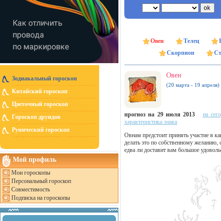
Овен
Телец
Скорпион
Ст
Овен
Зодиакальный гороскоп
(20 марта - 19 апреля)
Китайский гороскоп
Цветочный гороскоп
прогноз на 29 июля 2013
на сег
Гороскоп друидов
характеристика знака
Рунический гороскоп
Овнам предстоит принять участие в ка
делать это по собственному желанию, 
едва ли доставит вам большое удоволь
Мой профиль
Мои гороскопы
Персональный гороскоп
Совместимость
Подписка на гороскопы