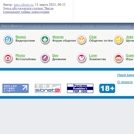
Автор:
astro.sibnet.ru
, 11 марта 2021, 00:11
Здесь обсуждается статья: Числа
открывают тайны мироздания
Astro.sibnet.ru
:
астрология
,
астрологический прогноз
,
гороскоп
,
персональный гороскоп
,
Видео
Форум
Chat
Joke
Видеоролики
Форум общения
Общение on-line
Шутк
Photo
Day
Love
Gam
Фотоальбомы
Дневники
Знакомства
Игры
Наши вака
О проекте