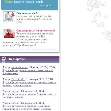
Тесты:
каждую неделю новый!
все тесты →
Ревнивы ли вы?
Насколько вы претендуете на
близких вам людей? Пройдите
тест.
Справедливый ли вы человек?
Чувство справедливости у всех
развито по разному. Вы
замечали, что иногда вам
приходится думать о мотиве своих
поступков? Пройдите тест!
На форуме
Автор:
astro.sibnet.ru
, 30 января 2022, 07:04
Здесь обсуждается статья: Возможности
Хиромантии
Автор:
271033511
, 16 января 2022, 12:18
Здесь обсуждается статья: Как рассчитать
личное денежное число
Автор:
zabzab
, 13 июля 2021, 16:30
Здесь обсуждается статья: Хиромантия —
это карта жизни
Автор:
zabzab
, 13 июля 2021, 16:30
Здесь обсуждается статья: Любовный
гороскоп: как целуются знаки Зодиака