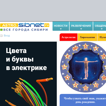
НОВОСТИ
РАЗВЛЕЧЕНИЯ
ОБЩЕН
Вход
Астрология
Хиромантия
Нуме
Чтобы узнать свой знак, укажит
день рождения.