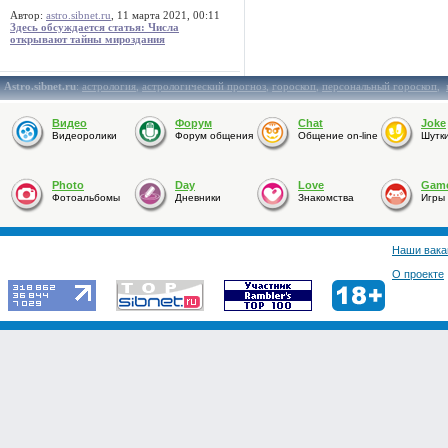
Автор:
astro.sibnet.ru
, 11 марта 2021, 00:11
Здесь обсуждается статья: Числа
открывают тайны мироздания
Astro.sibnet.ru
:
астрология
,
астрологический прогноз
,
гороскоп
,
персональный гороскоп
,
Видео
Форум
Chat
Joke
Видеоролики
Форум общения
Общение on-line
Шутк
Photo
Day
Love
Gam
Фотоальбомы
Дневники
Знакомства
Игры
Наши вака
О проекте