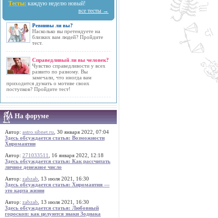
Тесты:
каждую неделю новый!
все тесты →
Ревнивы ли вы?
Насколько вы претендуете на
близких вам людей? Пройдите
тест.
Справедливый ли вы человек?
Чувство справедливости у всех
развито по разному. Вы
замечали, что иногда вам
приходится думать о мотиве своих
поступков? Пройдите тест!
На форуме
Автор:
astro.sibnet.ru
, 30 января 2022, 07:04
Здесь обсуждается статья: Возможности
Хиромантии
Автор:
271033511
, 16 января 2022, 12:18
Здесь обсуждается статья: Как рассчитать
личное денежное число
Автор:
zabzab
, 13 июля 2021, 16:30
Здесь обсуждается статья: Хиромантия —
это карта жизни
Автор:
zabzab
, 13 июля 2021, 16:30
Здесь обсуждается статья: Любовный
гороскоп: как целуются знаки Зодиака