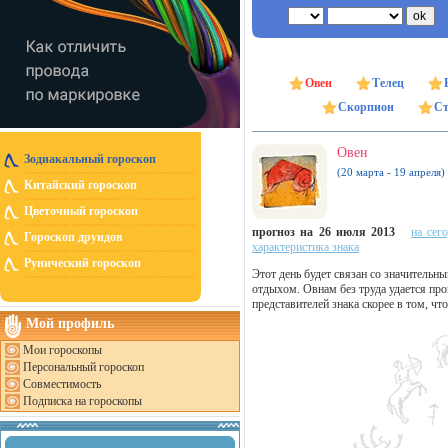
Овен
Телец
Скорпион
Ст
Овен
Зодиакальный гороскоп
(20 марта - 19 апреля)
Китайский гороскоп
Цветочный гороскоп
прогноз на 26 июля 2013
на сег
Гороскоп друидов
характеристика знака
Рунический гороскоп
Этот день будет связан со значительн
отдыхом. Овнам без труда удается пр
представителей знака скорее в том, ч
Мой профиль
Мои гороскопы
Персональный гороскоп
Совместимость
Подписка на гороскопы