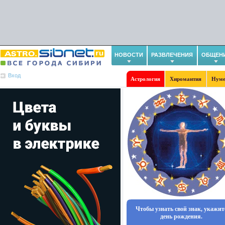
НОВОСТИ
РАЗВЛЕЧЕНИЯ
ОБЩЕН
Вход
Астрология
Хиромантия
Нуме
Чтобы узнать свой знак, укажит
день рождения.