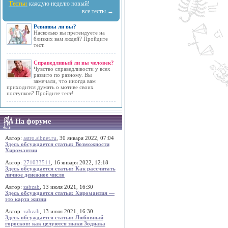
Тесты:
каждую неделю новый!
все тесты →
Ревнивы ли вы?
Насколько вы претендуете на
близких вам людей? Пройдите
тест.
Справедливый ли вы человек?
Чувство справедливости у всех
развито по разному. Вы
замечали, что иногда вам
приходится думать о мотиве своих
поступков? Пройдите тест!
На форуме
Автор:
astro.sibnet.ru
, 30 января 2022, 07:04
Здесь обсуждается статья: Возможности
Хиромантии
Автор:
271033511
, 16 января 2022, 12:18
Здесь обсуждается статья: Как рассчитать
личное денежное число
Автор:
zabzab
, 13 июля 2021, 16:30
Здесь обсуждается статья: Хиромантия —
это карта жизни
Автор:
zabzab
, 13 июля 2021, 16:30
Здесь обсуждается статья: Любовный
гороскоп: как целуются знаки Зодиака