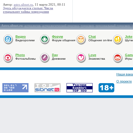
Автор:
astro.sibnet.ru
, 11 марта 2021, 00:11
Здесь обсуждается статья: Числа
открывают тайны мироздания
Astro.sibnet.ru
:
астрология
,
астрологический прогноз
,
гороскоп
,
персональный гороскоп
,
Видео
Форум
Chat
Joke
Видеоролики
Форум общения
Общение on-line
Шутк
Photo
Day
Love
Gam
Фотоальбомы
Дневники
Знакомства
Игры
Наши вака
О проекте