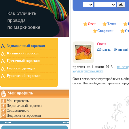
Овен
Телец
Скорпион
Ст
Овен
Зодиакальный гороскоп
(20 марта - 19 апреля)
Китайский гороскоп
Цветочный гороскоп
прогноз на 1 июля 2013
на сего
Гороскоп друидов
характеристика знака
Рунический гороскоп
Овны легко перенесут проблемы в обще
собой. После обеда постарайтесь пора
Мой профиль
Мои гороскопы
Персональный гороскоп
Совместимость
Подписка на гороскопы