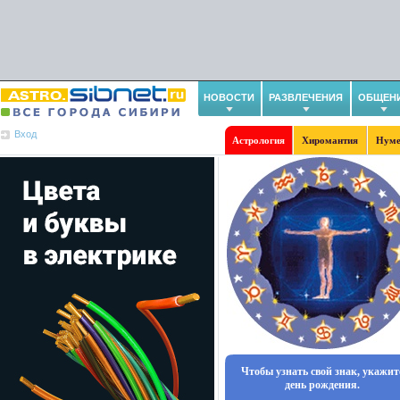
НОВОСТИ
РАЗВЛЕЧЕНИЯ
ОБЩЕН
Вход
Астрология
Хиромантия
Нуме
Чтобы узнать свой знак, укажит
день рождения.