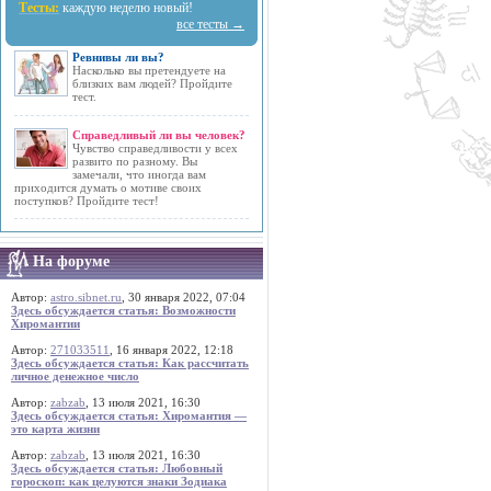
Тесты:
каждую неделю новый!
все тесты →
Ревнивы ли вы?
Насколько вы претендуете на
близких вам людей? Пройдите
тест.
Справедливый ли вы человек?
Чувство справедливости у всех
развито по разному. Вы
замечали, что иногда вам
приходится думать о мотиве своих
поступков? Пройдите тест!
На форуме
Автор:
astro.sibnet.ru
, 30 января 2022, 07:04
Здесь обсуждается статья: Возможности
Хиромантии
Автор:
271033511
, 16 января 2022, 12:18
Здесь обсуждается статья: Как рассчитать
личное денежное число
Автор:
zabzab
, 13 июля 2021, 16:30
Здесь обсуждается статья: Хиромантия —
это карта жизни
Автор:
zabzab
, 13 июля 2021, 16:30
Здесь обсуждается статья: Любовный
гороскоп: как целуются знаки Зодиака