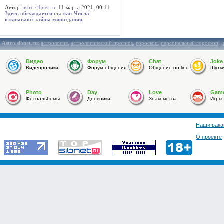
Автор:
astro.sibnet.ru
, 11 марта 2021, 00:11
Здесь обсуждается статья: Числа
открывают тайны мироздания
Astro.sibnet.ru
:
астрология
,
астрологический прогноз
,
гороскоп
,
персональный гороскоп
,
Видео
Форум
Chat
Joke
Видеоролики
Форум общения
Общение on-line
Шутк
Photo
Day
Love
Gam
Фотоальбомы
Дневники
Знакомства
Игры
Наши вака
О проекте