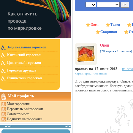
Овен
Телец
Скорпион
Ст
Овен
Зодиакальный гороскоп
(20 марта - 19 апреля)
Китайский гороскоп
Цветочный гороскоп
прогноз на 17 июня 2013
на сег
Гороскоп друидов
характеристика знака
Рунический гороскоп
Этот день наверняка порадует Овнов,
вас будет возможность блеснуть делов
провести переговоры с влиятельными 
Мой профиль
Мои гороскопы
Персональный гороскоп
Совместимость
Подписка на гороскопы