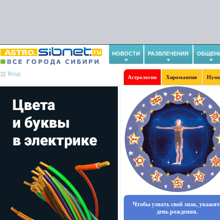
НОВОСТИ
РАЗВЛЕЧЕНИЯ
ОБЩЕН
Вход
Астрология
Хиромантия
Нуме
Чтобы узнать свой знак, укажит
день рождения.