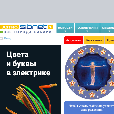
НОВОСТИ
РАЗВЛЕЧЕНИЯ
ОБЩЕН
Вход
Астрология
Хиромантия
Нуме
Чтобы узнать свой знак, укажит
день рождения.