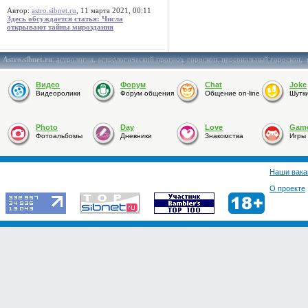
Автор:
astro.sibnet.ru
, 11 марта 2021, 00:11
Здесь обсуждается статья: Числа
открывают тайны мироздания
Astro.sibnet.ru
:
астрология
,
астрологический прогноз
,
гороскоп
,
персональный гороскоп
,
Видео
Форум
Chat
Joke
Видеоролики
Форум общения
Общение on-line
Шутк
Photo
Day
Love
Gam
Фотоальбомы
Дневники
Знакомства
Игры
Наши вака
О проекте