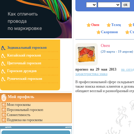
Овен
Телец
Скорпион
Ст
Овен
Зодиакальный гороскоп
(20 марта - 19 апреля)
Китайский гороскоп
Цветочный гороскоп
прогноз на 29 мая 2013
на сего
Гороскоп друидов
характеристика знака
Рунический гороскоп
В профессиональной сфере складывает
также поиска новых клиентов и делов
обещают веселый и разнообразный от
Мой профиль
Мои гороскопы
Персональный гороскоп
Совместимость
Подписка на гороскопы