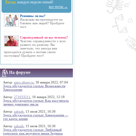
Тесты:
каждую неделю новый!
все тесты →
Ревнивы ли вы?
Насколько вы претендуете на
близких вам людей? Пройдите
тест.
Справедливый ли вы человек?
Чувство справедливости у всех
развито по разному. Вы
замечали, что иногда вам
приходится думать о мотиве своих
поступков? Пройдите тест!
На форуме
Автор:
astro.sibnet.ru
, 30 января 2022, 07:04
Здесь обсуждается статья: Возможности
Хиромантии
Автор:
271033511
, 16 января 2022, 12:18
Здесь обсуждается статья: Как рассчитать
личное денежное число
Автор:
zabzab
, 13 июля 2021, 16:30
Здесь обсуждается статья: Хиромантия —
это карта жизни
Автор:
zabzab
, 13 июля 2021, 16:30
Здесь обсуждается статья: Любовный
гороскоп: как целуются знаки Зодиака