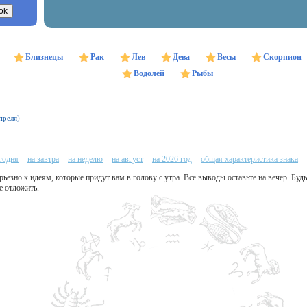
Близнецы
Рак
Лев
Дева
Весы
Скорпион
Водолей
Рыбы
преля)
егодня
на завтра
на неделю
на август
на 2026 год
общая характеристика знака
рьезно к идеям, которые придут вам в голову с утра. Все выводы оставьте на вечер. Буд
е отложить.