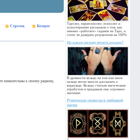
Таролог, парапсихолог, психолог и
Стрелец
Козерог
психотерапевт рассказали о том, как
именно «работает» гадание на Таро, и
стоит ли доверять результатам на 100%.
На каком пальце носить кольцо?
В древности кольцо на том или ином
ьте внимательны к своему рациону,
пальце могло многое рассказать о
владельце. Кольцо считали магическим
атрибутом и придавали ему огромное
значение.
Рунические символы в любовной
магии