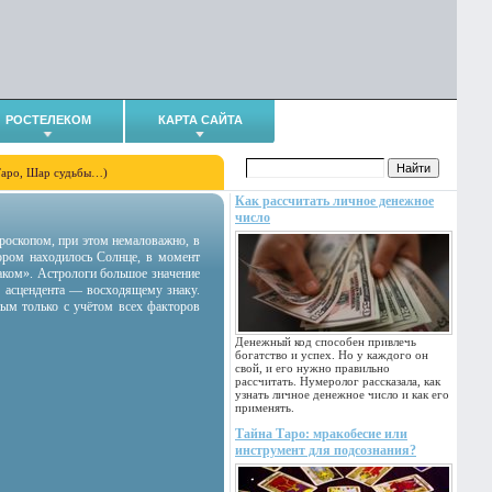
РОСТЕЛЕКОМ
КАРТА САЙТА
Таро, Шар судьбы…)
Как рассчитать личное денежное
число
гороскопом, при этом немаловажно, в
тором находилось Солнце, в момент
аком». Астрологи большое значение
 асцендента — восходящему знаку.
ным только с учётом всех факторов
Денежный код способен привлечь
богатство и успех. Но у каждого он
свой, и его нужно правильно
рассчитать. Нумеролог рассказала, как
узнать личное денежное число и как его
применять.
Тайна Таро: мракобесие или
инструмент для подсознания?