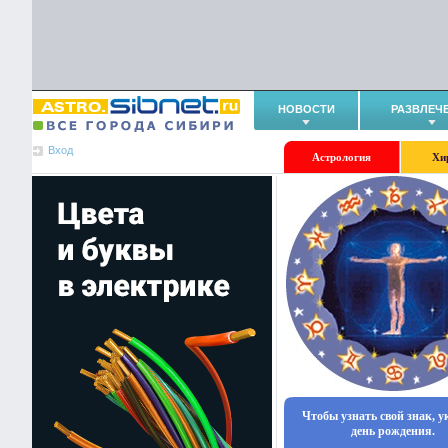
НОВОСТИ
РАЗВЛЕЧ
Вход
Астрология
Хи
Чтобы узнать свой знак, 
день рождения.