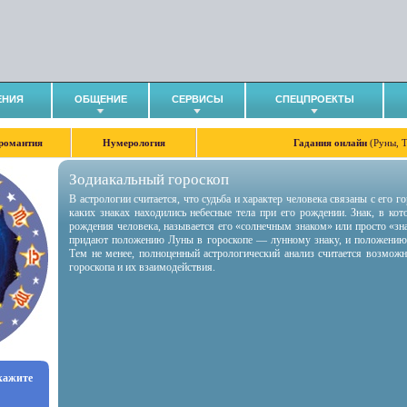
ЕНИЯ
ОБЩЕНИЕ
СЕРВИСЫ
СПЕЦПРОЕКТЫ
романтия
Нумерология
Гадания онлайн
(Руны, 
Зодиакальный гороскоп
В астрологии считается, что судьба и характер человека связаны с его 
каких знаках находились небесные тела при его рождении. Знак, в ко
рождения человека, называется его «солнечным знаком» или просто «зн
придают положению Луны в гороскопе — лунному знаку, и положению
Тем не менее, полноценный астрологический анализ считается возмож
гороскопа и их взаимодействия.
укажите