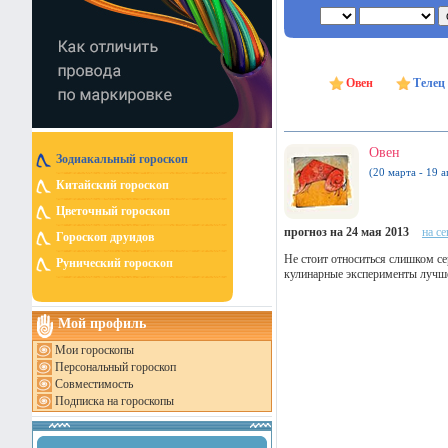
Овен
Телец
Овен
Зодиакальный гороскоп
(20 марта - 19 а
Китайский гороскоп
Цветочный гороскоп
прогноз на 24 мая 2013
на с
Гороскоп друидов
Не стоит относиться слишком се
Рунический гороскоп
кулинарные эксперименты лучш
Мой профиль
Мои гороскопы
Персональный гороскоп
Совместимость
Подписка на гороскопы