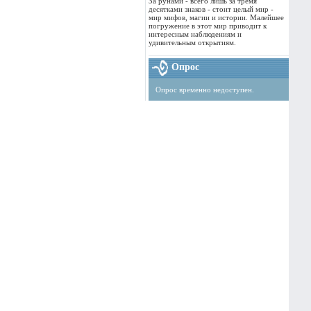
За рунами - всего лишь за тремя
десятками знаков - стоит целый мир -
мир мифов, магии и истории. Малейшее
погружение в этот мир приводит к
интересным наблюдениям и
удивительным открытиям.
Опрос
Опрос временно недоступен.