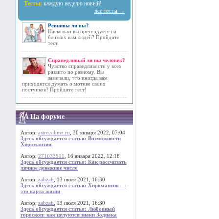
Тесты:
каждую неделю новый!
все тесты →
Ревнивы ли вы?
Насколько вы претендуете на
близких вам людей? Пройдите
тест.
Справедливый ли вы человек?
Чувство справедливости у всех
развито по разному. Вы
замечали, что иногда вам
приходится думать о мотиве своих
поступков? Пройдите тест!
На форуме
Автор:
astro.sibnet.ru
, 30 января 2022, 07:04
Здесь обсуждается статья: Возможности
Хиромантии
Автор:
271033511
, 16 января 2022, 12:18
Здесь обсуждается статья: Как рассчитать
личное денежное число
Автор:
zabzab
, 13 июля 2021, 16:30
Здесь обсуждается статья: Хиромантия —
это карта жизни
Автор:
zabzab
, 13 июля 2021, 16:30
Здесь обсуждается статья: Любовный
гороскоп: как целуются знаки Зодиака