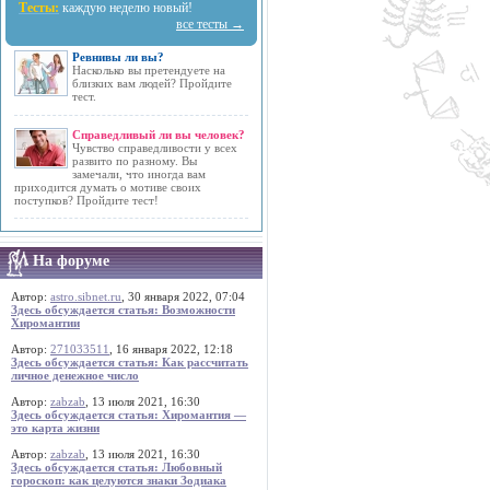
Тесты:
каждую неделю новый!
все тесты →
Ревнивы ли вы?
Насколько вы претендуете на
близких вам людей? Пройдите
тест.
Справедливый ли вы человек?
Чувство справедливости у всех
развито по разному. Вы
замечали, что иногда вам
приходится думать о мотиве своих
поступков? Пройдите тест!
На форуме
Автор:
astro.sibnet.ru
, 30 января 2022, 07:04
Здесь обсуждается статья: Возможности
Хиромантии
Автор:
271033511
, 16 января 2022, 12:18
Здесь обсуждается статья: Как рассчитать
личное денежное число
Автор:
zabzab
, 13 июля 2021, 16:30
Здесь обсуждается статья: Хиромантия —
это карта жизни
Автор:
zabzab
, 13 июля 2021, 16:30
Здесь обсуждается статья: Любовный
гороскоп: как целуются знаки Зодиака