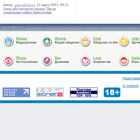
Автор:
astro.sibnet.ru
, 11 марта 2021, 00:11
Здесь обсуждается статья: Числа
открывают тайны мироздания
Astro.sibnet.ru
:
астрология
,
астрологический прогноз
,
гороскоп
,
персональный гороскоп
,
Видео
Форум
Chat
Joke
Видеоролики
Форум общения
Общение on-line
Шутк
Photo
Day
Love
Gam
Фотоальбомы
Дневники
Знакомства
Игры
Наши вака
О проекте