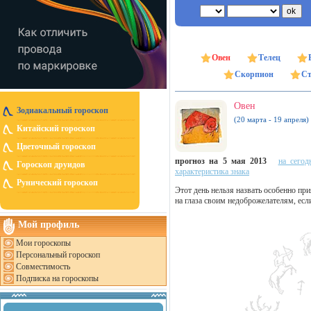
Овен
Телец
Скорпион
Ст
Овен
Зодиакальный гороскоп
(20 марта - 19 апреля)
Китайский гороскоп
Цветочный гороскоп
прогноз на 5 мая 2013
на сегод
Гороскоп друидов
характеристика знака
Рунический гороскоп
Этот день нельзя назвать особенно пр
на глаза своим недоброжелателям, есл
Мой профиль
Мои гороскопы
Персональный гороскоп
Совместимость
Подписка на гороскопы