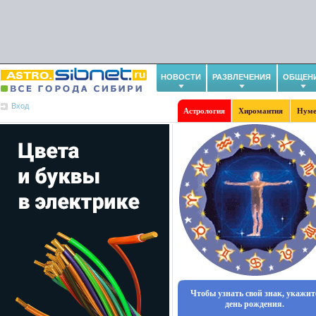
НОВОСТИ
РАЗВЛЕЧЕНИЯ
ОБЩЕН
Вход
Астрология
Хиромантия
Нуме
Чтобы узнать свой знак, укажит
день рождения.