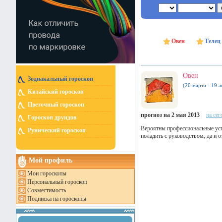
Овен
Телец
Овен
Зодиакальный гороскоп
(20 марта - 19 а
Китайский гороскоп
Цветочный гороскоп
прогноз на 2 мая 2013
на сег
Гороскоп друидов
Вероятны профессиональные ус
Рунический гороскоп
поладить с руководством, да и 
Мой профиль
Мои гороскопы
Персональный гороскоп
Совместимость
Подписка на гороскопы