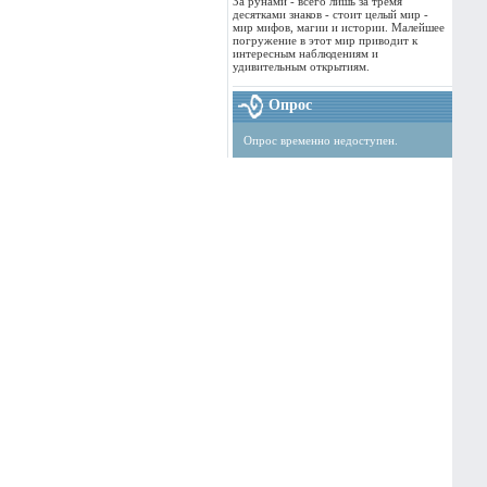
За рунами - всего лишь за тремя
десятками знаков - стоит целый мир -
мир мифов, магии и истории. Малейшее
погружение в этот мир приводит к
интересным наблюдениям и
удивительным открытиям.
Опрос
Опрос временно недоступен.