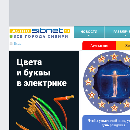
НОВОСТИ
РАЗВЛЕЧ
Вход
Астрология
Хи
Чтобы узнать свой знак, 
день рождения.