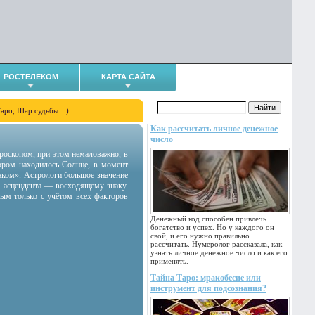
РОСТЕЛЕКОМ
КАРТА САЙТА
Таро, Шар судьбы…)
Как рассчитать личное денежное
число
гороскопом, при этом немаловажно, в
тором находилось Солнце, в момент
аком». Астрологи большое значение
 асцендента — восходящему знаку.
ным только с учётом всех факторов
Денежный код способен привлечь
богатство и успех. Но у каждого он
свой, и его нужно правильно
рассчитать. Нумеролог рассказала, как
узнать личное денежное число и как его
применять.
Тайна Таро: мракобесие или
инструмент для подсознания?