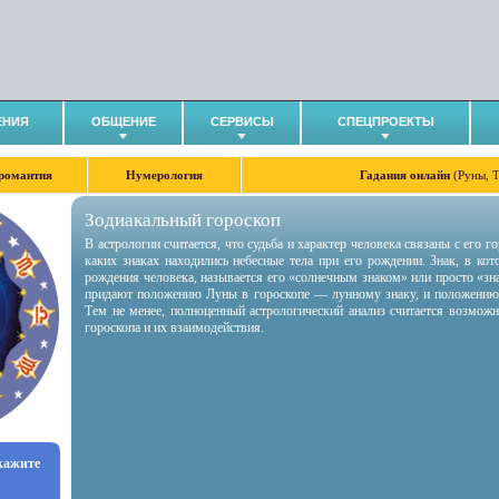
ЕНИЯ
ОБЩЕНИЕ
СЕРВИСЫ
СПЕЦПРОЕКТЫ
романтия
Нумерология
Гадания онлайн
(Руны, 
Зодиакальный гороскоп
В астрологии считается, что судьба и характер человека связаны с его 
каких знаках находились небесные тела при его рождении. Знак, в ко
рождения человека, называется его «солнечным знаком» или просто «зн
придают положению Луны в гороскопе — лунному знаку, и положению
Тем не менее, полноценный астрологический анализ считается возмож
гороскопа и их взаимодействия.
укажите