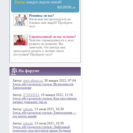
Тесты:
каждую неделю новый!
все тесты →
Ревнивы ли вы?
Насколько вы претендуете на
близких вам людей? Пройдите
тест.
Справедливый ли вы человек?
Чувство справедливости у всех
развито по разному. Вы
замечали, что иногда вам
приходится думать о мотиве своих
поступков? Пройдите тест!
На форуме
Автор:
astro.sibnet.ru
, 30 января 2022, 07:04
Здесь обсуждается статья: Возможности
Хиромантии
Автор:
271033511
, 16 января 2022, 12:18
Здесь обсуждается статья: Как рассчитать
личное денежное число
Автор:
zabzab
, 13 июля 2021, 16:30
Здесь обсуждается статья: Хиромантия —
это карта жизни
Автор:
zabzab
, 13 июля 2021, 16:30
Здесь обсуждается статья: Любовный
гороскоп: как целуются знаки Зодиака