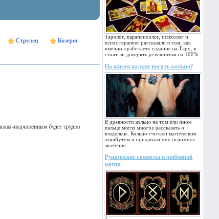
Таролог, парапсихолог, психолог и
Стрелец
Козерог
психотерапевт рассказали о том, как
именно «работает» гадание на Таро, и
стоит ли доверять результатам на 100%.
На каком пальце носить кольцо?
В древности кольцо на том или ином
внам-подчиненным будет трудно
пальце могло многое рассказать о
владельце. Кольцо считали магическим
атрибутом и придавали ему огромное
значение.
Рунические символы в любовной
магии