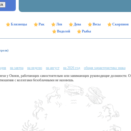
Близнецы
Рак
Лев
Дева
Весы
Скорпион
Водолей
Рыбы
преля)
одня
на завтра
на неделю
на август
на 2026 год
общая характеристика знака
пехи у Овнов, работающих самостоятельно или занимающих руководящие должности. О
отношения с коллегами безоблачными не назовешь.