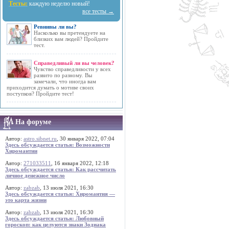
Тесты:
каждую неделю новый!
все тесты →
Ревнивы ли вы?
Насколько вы претендуете на
близких вам людей? Пройдите
тест.
Справедливый ли вы человек?
Чувство справедливости у всех
развито по разному. Вы
замечали, что иногда вам
приходится думать о мотиве своих
поступков? Пройдите тест!
На форуме
Автор:
astro.sibnet.ru
, 30 января 2022, 07:04
Здесь обсуждается статья: Возможности
Хиромантии
Автор:
271033511
, 16 января 2022, 12:18
Здесь обсуждается статья: Как рассчитать
личное денежное число
Автор:
zabzab
, 13 июля 2021, 16:30
Здесь обсуждается статья: Хиромантия —
это карта жизни
Автор:
zabzab
, 13 июля 2021, 16:30
Здесь обсуждается статья: Любовный
гороскоп: как целуются знаки Зодиака