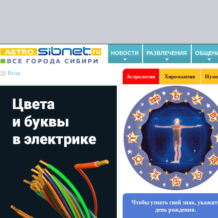
НОВОСТИ
РАЗВЛЕЧЕНИЯ
ОБЩЕН
Вход
Астрология
Хиромантия
Нуме
Чтобы узнать свой знак, укажит
день рождения.