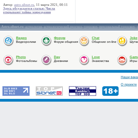
Автор:
astro.sibnet.ru
, 11 марта 2021, 00:11
Здесь обсуждается статья: Числа
открывают тайны мироздания
Astro.sibnet.ru
:
астрология
,
астрологический прогноз
,
гороскоп
,
персональный гороскоп
,
Видео
Форум
Chat
Joke
Видеоролики
Форум общения
Общение on-line
Шутк
Photo
Day
Love
Gam
Фотоальбомы
Дневники
Знакомства
Игры
Наши вака
О проекте