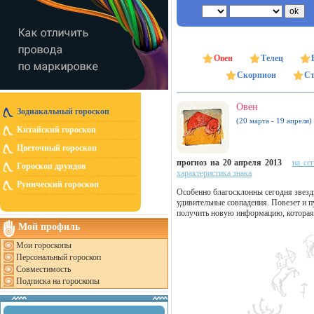
Овен
Телец
Скорпион
Ст
Овен
Зодиакальный гороскоп
(20 марта - 19 апреля)
Китайский гороскоп
Цветочный гороскоп
прогноз на 20 апреля 2013
на се
Гороскоп друидов
характеристика знака
Рунический гороскоп
Особенно благосклонны сегодня звез
удивительные совпадения. Повезет и п
получить новую информацию, которая 
Мой профиль
Мои гороскопы
Персональный гороскоп
Совместимость
Подписка на гороскопы