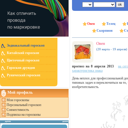
Овен
Телец
Скорпион
Ст
Овен
Зодиакальный гороскоп
(20 марта - 19 апреля)
Китайский гороскоп
Цветочный гороскоп
прогноз на 8 апреля 2013
на сег
Гороскоп друидов
характеристика знака
Рунический гороскоп
День неплох для профессиональной де
типовых задач и переключиться на то,
изобретательность.
Мой профиль
Мои гороскопы
Персональный гороскоп
Совместимость
Подписка на гороскопы