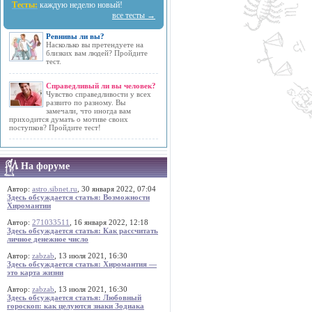
Тесты:
каждую неделю новый!
все тесты →
Ревнивы ли вы?
Насколько вы претендуете на
близких вам людей? Пройдите
тест.
Справедливый ли вы человек?
Чувство справедливости у всех
развито по разному. Вы
замечали, что иногда вам
приходится думать о мотиве своих
поступков? Пройдите тест!
На форуме
Автор:
astro.sibnet.ru
, 30 января 2022, 07:04
Здесь обсуждается статья: Возможности
Хиромантии
Автор:
271033511
, 16 января 2022, 12:18
Здесь обсуждается статья: Как рассчитать
личное денежное число
Автор:
zabzab
, 13 июля 2021, 16:30
Здесь обсуждается статья: Хиромантия —
это карта жизни
Автор:
zabzab
, 13 июля 2021, 16:30
Здесь обсуждается статья: Любовный
гороскоп: как целуются знаки Зодиака