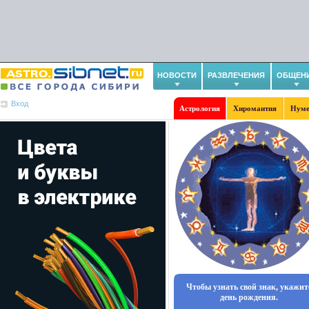
НОВОСТИ
РАЗВЛЕЧЕНИЯ
ОБЩЕН
Вход
Астрология
Хиромантия
Нуме
Чтобы узнать свой знак, укажит
день рождения.