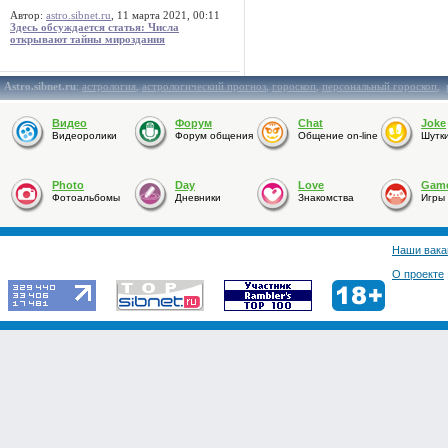
Автор:
astro.sibnet.ru
, 11 марта 2021, 00:11
Здесь обсуждается статья: Числа
открывают тайны мироздания
Astro.sibnet.ru
:
астрология
,
астрологический прогноз
,
гороскоп
,
персональный гороскоп
,
Видео
Форум
Chat
Joke
Видеоролики
Форум общения
Общение on-line
Шутк
Photo
Day
Love
Gam
Фотоальбомы
Дневники
Знакомства
Игры
Наши вака
О проекте