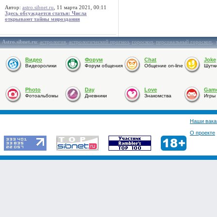
Автор:
astro.sibnet.ru
, 11 марта 2021, 00:11
Здесь обсуждается статья: Числа
открывают тайны мироздания
Astro.sibnet.ru
:
астрология
,
астрологический прогноз
,
гороскоп
,
персональный гороскоп
,
Видео
Форум
Chat
Joke
Видеоролики
Форум общения
Общение on-line
Шутк
Photo
Day
Love
Gam
Фотоальбомы
Дневники
Знакомства
Игры
Наши вака
О проекте