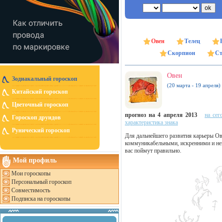
Овен
Телец
Скорпион
Ст
Овен
Зодиакальный гороскоп
(20 марта - 19 апреля)
Китайский гороскоп
Цветочный гороскоп
прогноз на 4 апреля 2013
на сег
Гороскоп друидов
характеристика знака
Рунический гороскоп
Для дальнейшего развития карьеры Ов
коммуникабельными, искренними и нек
вас поймут правильно.
Мой профиль
Мои гороскопы
Персональный гороскоп
Совместимость
Подписка на гороскопы