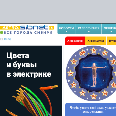
НОВОСТИ
РАЗВЛЕЧЕНИЯ
ОБЩЕН
Вход
Астрология
Хиромантия
Нуме
Чтобы узнать свой знак, укажит
день рождения.