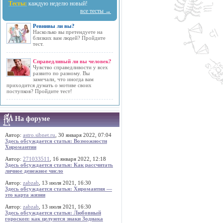
Тесты:
каждую неделю новый!
все тесты →
Ревнивы ли вы?
Насколько вы претендуете на
близких вам людей? Пройдите
тест.
Справедливый ли вы человек?
Чувство справедливости у всех
развито по разному. Вы
замечали, что иногда вам
приходится думать о мотиве своих
поступков? Пройдите тест!
На форуме
Автор:
astro.sibnet.ru
, 30 января 2022, 07:04
Здесь обсуждается статья: Возможности
Хиромантии
Автор:
271033511
, 16 января 2022, 12:18
Здесь обсуждается статья: Как рассчитать
личное денежное число
Автор:
zabzab
, 13 июля 2021, 16:30
Здесь обсуждается статья: Хиромантия —
это карта жизни
Автор:
zabzab
, 13 июля 2021, 16:30
Здесь обсуждается статья: Любовный
гороскоп: как целуются знаки Зодиака