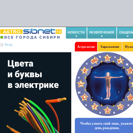
НОВОСТИ
РАЗВЛЕЧЕНИЯ
ОБЩЕН
Вход
Астрология
Хиромантия
Нуме
Чтобы узнать свой знак, укажит
день рождения.