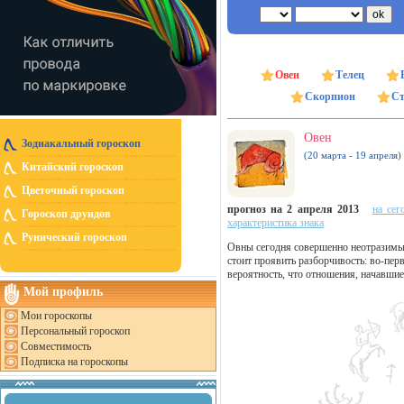
Овен
Телец
Скорпион
Ст
Овен
Зодиакальный гороскоп
(20 марта - 19 апреля)
Китайский гороскоп
Цветочный гороскоп
прогноз на 2 апреля 2013
на сег
Гороскоп друидов
характеристика знака
Рунический гороскоп
Овны сегодня совершенно неотразимы, 
стоит проявить разборчивость: во-перв
вероятность, что отношения, начавшиес
Мой профиль
Мои гороскопы
Персональный гороскоп
Совместимость
Подписка на гороскопы