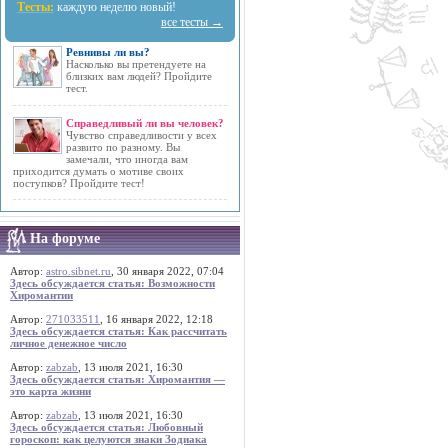
Тесты:
каждую неделю новый!
все тесты →
Ревнивы ли вы?
Насколько вы претендуете на
близких вам людей? Пройдите
тест.
Справедливый ли вы человек?
Чувство справедливости у всех
развито по разному. Вы
замечали, что иногда вам
приходится думать о мотиве своих
поступков? Пройдите тест!
На форуме
Автор:
astro.sibnet.ru
, 30 января 2022, 07:04
Здесь обсуждается статья: Возможности
Хиромантии
Автор:
271033511
, 16 января 2022, 12:18
Здесь обсуждается статья: Как рассчитать
личное денежное число
Автор:
zabzab
, 13 июля 2021, 16:30
Здесь обсуждается статья: Хиромантия —
это карта жизни
Автор:
zabzab
, 13 июля 2021, 16:30
Здесь обсуждается статья: Любовный
гороскоп: как целуются знаки Зодиака