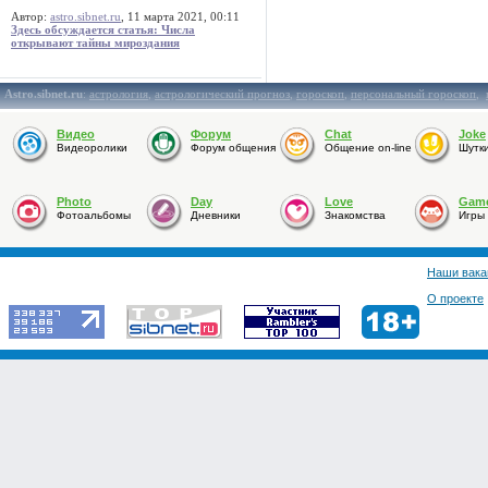
Автор:
astro.sibnet.ru
, 11 марта 2021, 00:11
Здесь обсуждается статья: Числа
открывают тайны мироздания
Astro.sibnet.ru
:
астрология
,
астрологический прогноз
,
гороскоп
,
персональный гороскоп
,
Видео
Форум
Chat
Joke
Видеоролики
Форум общения
Общение on-line
Шутк
Photo
Day
Love
Gam
Фотоальбомы
Дневники
Знакомства
Игры
Наши вака
О проекте