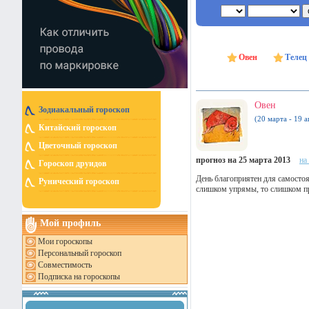
Овен
Телец
Овен
Зодиакальный гороскоп
(20 марта - 19 а
Китайский гороскоп
Цветочный гороскоп
прогноз на 25 марта 2013
на
Гороскоп друидов
День благоприятен для самосто
Рунический гороскоп
слишком упрямы, то слишком п
Мой профиль
Мои гороскопы
Персональный гороскоп
Совместимость
Подписка на гороскопы