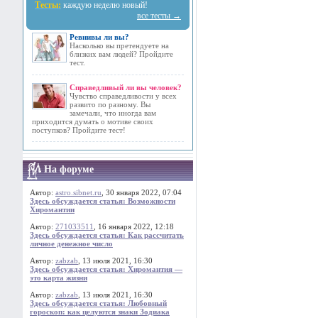
Тесты:
каждую неделю новый!
все тесты →
Ревнивы ли вы?
Насколько вы претендуете на
близких вам людей? Пройдите
тест.
Справедливый ли вы человек?
Чувство справедливости у всех
развито по разному. Вы
замечали, что иногда вам
приходится думать о мотиве своих
поступков? Пройдите тест!
На форуме
Автор:
astro.sibnet.ru
, 30 января 2022, 07:04
Здесь обсуждается статья: Возможности
Хиромантии
Автор:
271033511
, 16 января 2022, 12:18
Здесь обсуждается статья: Как рассчитать
личное денежное число
Автор:
zabzab
, 13 июля 2021, 16:30
Здесь обсуждается статья: Хиромантия —
это карта жизни
Автор:
zabzab
, 13 июля 2021, 16:30
Здесь обсуждается статья: Любовный
гороскоп: как целуются знаки Зодиака