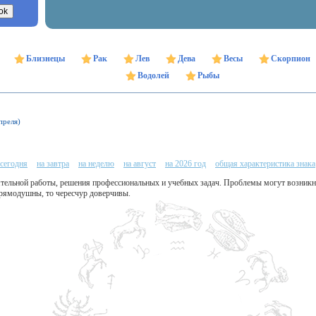
Близнецы
Рак
Лев
Дева
Весы
Скорпион
Водолей
Рыбы
преля)
 сегодня
на завтра
на неделю
на август
на 2026 год
общая характеристика знака
ятельной работы, решения профессиональных и учебных задач. Проблемы могут возникн
рямодушны, то чересчур доверчивы.