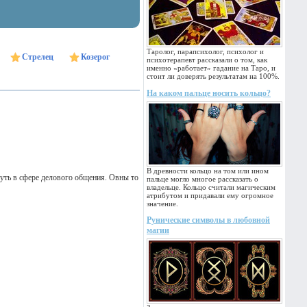
Таролог, парапсихолог, психолог и
Стрелец
Козерог
психотерапевт рассказали о том, как
именно «работает» гадание на Таро, и
стоит ли доверять результатам на 100%.
На каком пальце носить кольцо?
В древности кольцо на том или ином
уть в сфере делового общения. Овны то
пальце могло многое рассказать о
владельце. Кольцо считали магическим
атрибутом и придавали ему огромное
значение.
Рунические символы в любовной
магии