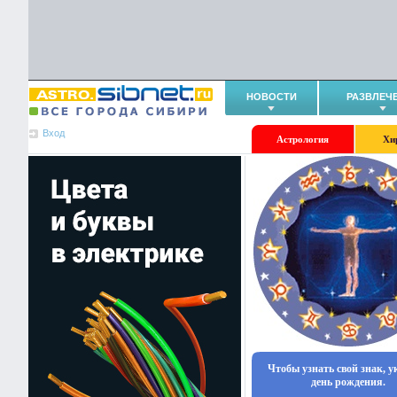
НОВОСТИ
РАЗВЛЕЧ
Вход
Астрология
Хи
Чтобы узнать свой знак, 
день рождения.