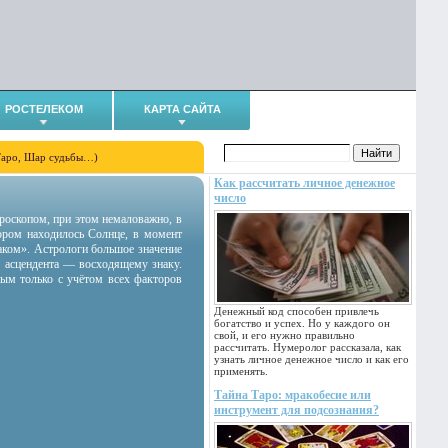
РОСТЕЛЕКОМ
КАРТА САЙТА
Таро, Шар судьбы…)
Как рассчитать личное денежное
число
гороскопом, при этом немаловажно, в
тором находилось Солнце, в момент
аком». Астрологи большое значение
 асцендента — восходящему знаку.
ным только с учётом всех факторов
Денежный код способен привлечь
богатство и успех. Но у каждого он
свой, и его нужно правильно
рассчитать. Нумеролог рассказала, как
узнать личное денежное число и как его
применять.
Тайна Таро: мракобесие или
инструмент для подсознания?