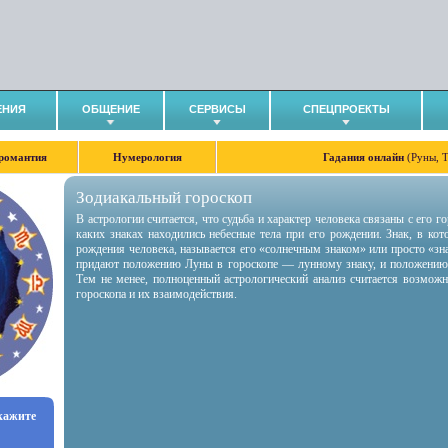
ЕНИЯ
ОБЩЕНИЕ
СЕРВИСЫ
СПЕЦПРОЕКТЫ
романтия
Нумерология
Гадания онлайн
(Руны, 
Зодиакальный гороскоп
В астрологии считается, что судьба и характер человека связаны с его 
каких знаках находились небесные тела при его рождении. Знак, в ко
рождения человека, называется его «солнечным знаком» или просто «зн
придают положению Луны в гороскопе — лунному знаку, и положению
Тем не менее, полноценный астрологический анализ считается возмож
гороскопа и их взаимодействия.
укажите