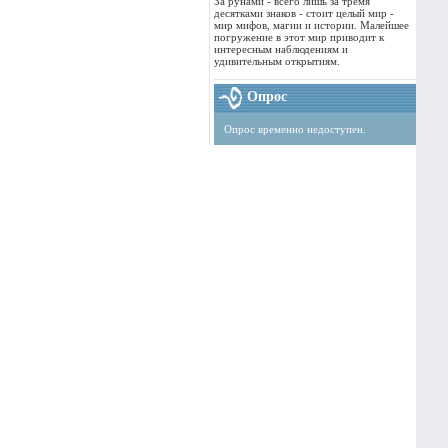
За рунами - всего лишь за тремя
десятками знаков - стоит целый мир -
мир мифов, магии и истории. Малейшее
погружение в этот мир приводит к
интересным наблюдениям и
удивительным открытиям.
Опрос
Опрос временно недоступен.