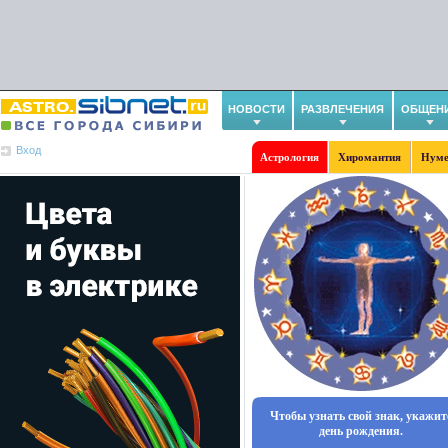
НОВОСТИ
РАЗВЛЕЧЕНИЯ
ОБЩЕН
Вход
Астрология
Хиромантия
Нуме
Чтобы узнать свой знак, укажит
день рождения.