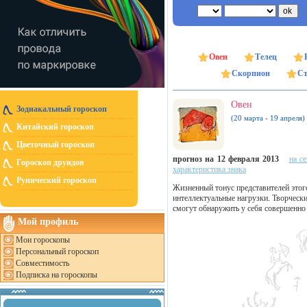
Овен
Телец
Скорпион
Ст
Овен
Зодиакальный гороскоп
(20 марта - 19 апреля)
Китайский гороскоп
Цветочный гороскоп
прогноз на 12 февраля 2013
на с
Гороскоп друидов
характеристика знака
Рунический гороскоп
Жизненный тонус представителей этого
интеллектуальные нагрузки. Творчески
смогут обнаружить у себя совершенно
Мой профиль
Мои гороскопы
Персональный гороскоп
Совместимость
Подписка на гороскопы