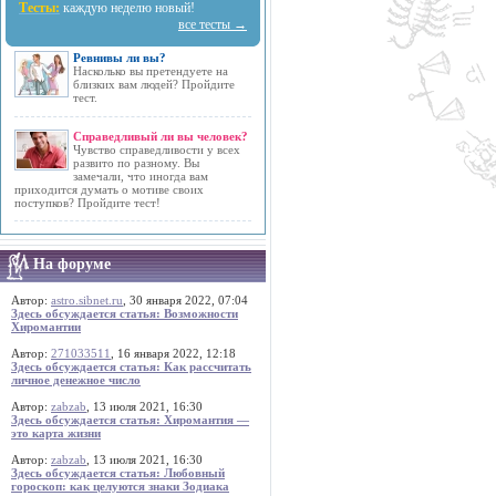
Тесты:
каждую неделю новый!
все тесты →
Ревнивы ли вы?
Насколько вы претендуете на
близких вам людей? Пройдите
тест.
Справедливый ли вы человек?
Чувство справедливости у всех
развито по разному. Вы
замечали, что иногда вам
приходится думать о мотиве своих
поступков? Пройдите тест!
На форуме
Автор:
astro.sibnet.ru
, 30 января 2022, 07:04
Здесь обсуждается статья: Возможности
Хиромантии
Автор:
271033511
, 16 января 2022, 12:18
Здесь обсуждается статья: Как рассчитать
личное денежное число
Автор:
zabzab
, 13 июля 2021, 16:30
Здесь обсуждается статья: Хиромантия —
это карта жизни
Автор:
zabzab
, 13 июля 2021, 16:30
Здесь обсуждается статья: Любовный
гороскоп: как целуются знаки Зодиака