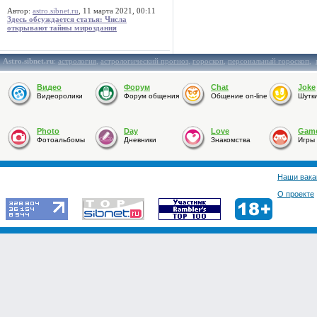
Автор:
astro.sibnet.ru
, 11 марта 2021, 00:11
Здесь обсуждается статья: Числа
открывают тайны мироздания
Astro.sibnet.ru
:
астрология
,
астрологический прогноз
,
гороскоп
,
персональный гороскоп
,
Видео
Форум
Chat
Joke
Видеоролики
Форум общения
Общение on-line
Шутк
Photo
Day
Love
Gam
Фотоальбомы
Дневники
Знакомства
Игры
Наши вака
О проекте