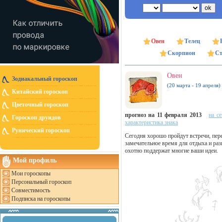
Овен
Телец
Скорпион
Ст
Овен
Зодиакальный гороскоп
(20 марта - 19 апреля)
Китайский гороскоп
Цветочный гороскоп
прогноз на 11 февраля 2013
на с
Гороскоп друидов
характеристика знака
Рунический гороскоп
Сегодня хорошо пройдут встречи, пер
замечательное время для отдыха и ра
охотно поддержат многие ваши идеи.
Мой профиль
Мои гороскопы
Персональный гороскоп
Совместимость
Подписка на гороскопы