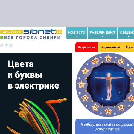
НОВОСТИ
РАЗВЛЕЧЕНИЯ
ОБЩЕН
Вход
Астрология
Хиромантия
Нуме
Чтобы узнать свой знак, укажит
день рождения.