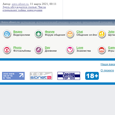
Автор:
astro.sibnet.ru
, 11 марта 2021, 00:11
Здесь обсуждается статья: Числа
открывают тайны мироздания
Astro.sibnet.ru
:
астрология
,
астрологический прогноз
,
гороскоп
,
персональный гороскоп
,
Видео
Форум
Chat
Joke
Видеоролики
Форум общения
Общение on-line
Шутк
Photo
Day
Love
Gam
Фотоальбомы
Дневники
Знакомства
Игры
Наши вака
О проекте