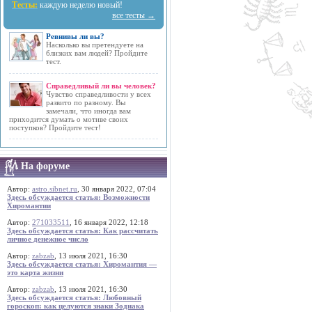
Тесты:
каждую неделю новый!
все тесты →
Ревнивы ли вы?
Насколько вы претендуете на
близких вам людей? Пройдите
тест.
Справедливый ли вы человек?
Чувство справедливости у всех
развито по разному. Вы
замечали, что иногда вам
приходится думать о мотиве своих
поступков? Пройдите тест!
На форуме
Автор:
astro.sibnet.ru
, 30 января 2022, 07:04
Здесь обсуждается статья: Возможности
Хиромантии
Автор:
271033511
, 16 января 2022, 12:18
Здесь обсуждается статья: Как рассчитать
личное денежное число
Автор:
zabzab
, 13 июля 2021, 16:30
Здесь обсуждается статья: Хиромантия —
это карта жизни
Автор:
zabzab
, 13 июля 2021, 16:30
Здесь обсуждается статья: Любовный
гороскоп: как целуются знаки Зодиака