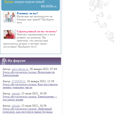
Тесты:
каждую неделю новый!
все тесты →
Ревнивы ли вы?
Насколько вы претендуете на
близких вам людей? Пройдите
тест.
Справедливый ли вы человек?
Чувство справедливости у всех
развито по разному. Вы
замечали, что иногда вам
приходится думать о мотиве своих
поступков? Пройдите тест!
На форуме
Автор:
astro.sibnet.ru
, 30 января 2022, 07:04
Здесь обсуждается статья: Возможности
Хиромантии
Автор:
271033511
, 16 января 2022, 12:18
Здесь обсуждается статья: Как рассчитать
личное денежное число
Автор:
zabzab
, 13 июля 2021, 16:30
Здесь обсуждается статья: Хиромантия —
это карта жизни
Автор:
zabzab
, 13 июля 2021, 16:30
Здесь обсуждается статья: Любовный
гороскоп: как целуются знаки Зодиака