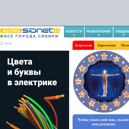
НОВОСТИ
РАЗВЛЕЧЕНИЯ
ОБЩЕН
Вход
Астрология
Хиромантия
Нуме
Чтобы узнать свой знак, укажит
день рождения.