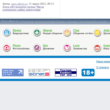
Автор:
astro.sibnet.ru
, 11 марта 2021, 00:11
Здесь обсуждается статья: Числа
открывают тайны мироздания
Astro.sibnet.ru
:
астрология
,
астрологический прогноз
,
гороскоп
,
персональный гороскоп
,
Видео
Форум
Chat
Joke
Видеоролики
Форум общения
Общение on-line
Шутк
Photo
Day
Love
Gam
Фотоальбомы
Дневники
Знакомства
Игры
Наши вака
О проекте