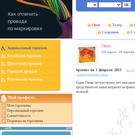
Овен
Телец
Скорпион
Ст
Овен
Зодиакальный гороскоп
(20 марта - 19 апреля)
Китайский гороскоп
Цветочный гороскоп
прогноз на 1 февраля 2013
на се
Гороскоп друидов
характеристика знака
Рунический гороскоп
Одни Овны почувствуют, что находятся
представители знака потратят на фант
пользой.
Мой профиль
Мои гороскопы
Персональный гороскоп
Совместимость
Подписка на гороскопы