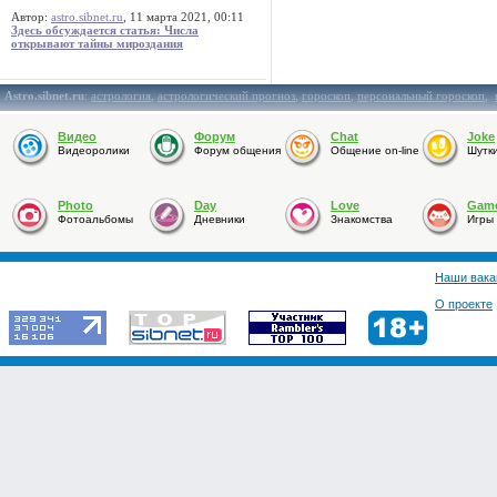
Автор:
astro.sibnet.ru
, 11 марта 2021, 00:11
Здесь обсуждается статья: Числа
открывают тайны мироздания
Astro.sibnet.ru
:
астрология
,
астрологический прогноз
,
гороскоп
,
персональный гороскоп
,
Видео
Форум
Chat
Joke
Видеоролики
Форум общения
Общение on-line
Шутк
Photo
Day
Love
Gam
Фотоальбомы
Дневники
Знакомства
Игры
Наши вака
О проекте