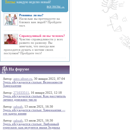
Тесты:
каждую неделю новый!
все тесты →
Ревнивы ли вы?
Насколько вы претендуете на
близких вам людей? Пройдите
тест.
Справедливый ли вы человек?
Чувство справедливости у всех
развито по разному. Вы
замечали, что иногда вам
приходится думать о мотиве своих
поступков? Пройдите тест!
На форуме
Автор:
astro.sibnet.ru
, 30 января 2022, 07:04
Здесь обсуждается статья: Возможности
Хиромантии
Автор:
271033511
, 16 января 2022, 12:18
Здесь обсуждается статья: Как рассчитать
личное денежное число
Автор:
zabzab
, 13 июля 2021, 16:30
Здесь обсуждается статья: Хиромантия —
это карта жизни
Автор:
zabzab
, 13 июля 2021, 16:30
Здесь обсуждается статья: Любовный
гороскоп: как целуются знаки Зодиака