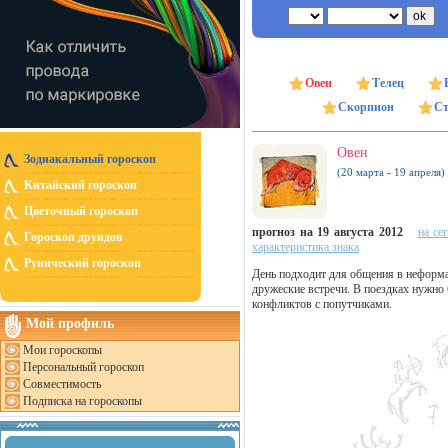
Овен
Телец
Скорпион
Ст
Овен
Зодиакальный гороскоп
(20 марта - 19 апреля)
Китайский гороскоп
Цветочный гороскоп
прогноз на 19 августа 2012
на се
Гороскоп друидов
характеристика знака
Рунический гороскоп
День подходит для общения в неформа
дружеские встречи. В поездках нужно 
конфликтов с попутчиками.
Мой профиль
Мои гороскопы
Персональный гороскоп
Совместимость
Подписка на гороскопы