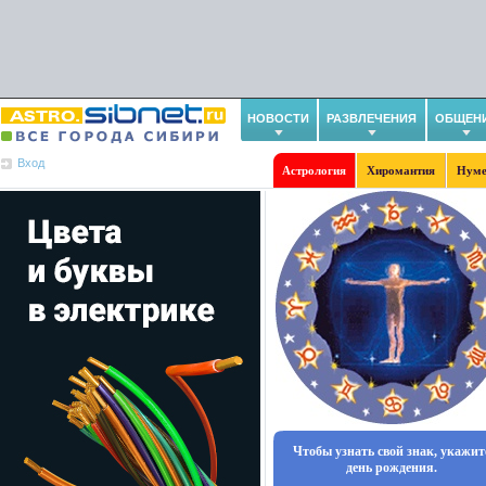
НОВОСТИ
РАЗВЛЕЧЕНИЯ
ОБЩЕН
Вход
Астрология
Хиромантия
Нуме
Чтобы узнать свой знак, укажит
день рождения.