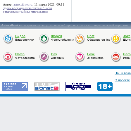
Автор:
astro.sibnet.ru
, 11 марта 2021, 00:11
Здесь обсуждается статья: Числа
открывают тайны мироздания
Astro.sibnet.ru
:
астрология
,
астрологический прогноз
,
гороскоп
,
персональный гороскоп
,
Видео
Форум
Chat
Joke
Видеоролики
Форум общения
Общение on-line
Шутк
Photo
Day
Love
Gam
Фотоальбомы
Дневники
Знакомства
Игры
Наши вака
О проекте