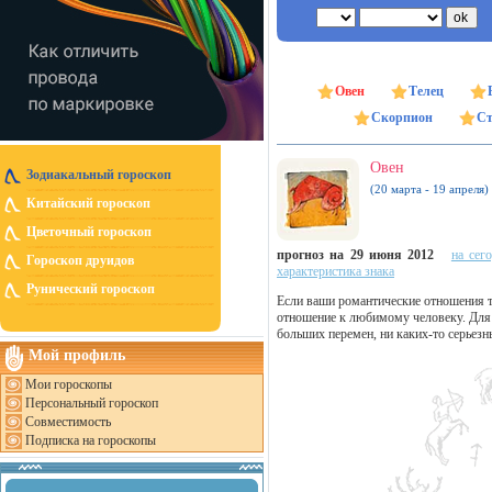
Овен
Телец
Скорпион
Ст
Овен
Зодиакальный гороскоп
(20 марта - 19 апреля)
Китайский гороскоп
Цветочный гороскоп
прогноз на 29 июня 2012
на сег
Гороскоп друидов
характеристика знака
Рунический гороскоп
Если ваши романтические отношения т
отношение к любимому человеку. Для 
больших перемен, ни каких-то серьез
Мой профиль
Мои гороскопы
Персональный гороскоп
Совместимость
Подписка на гороскопы