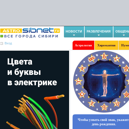
НОВОСТИ
РАЗВЛЕЧЕНИЯ
ОБЩЕН
Вход
Астрология
Хиромантия
Нуме
Чтобы узнать свой знак, укажит
день рождения.