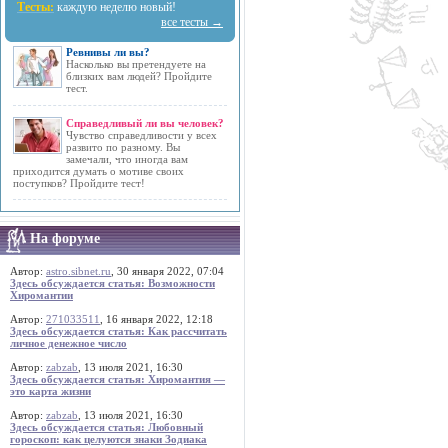
Тесты:
каждую неделю новый!
все тесты →
Ревнивы ли вы?
Насколько вы претендуете на
близких вам людей? Пройдите
тест.
Справедливый ли вы человек?
Чувство справедливости у всех
развито по разному. Вы
замечали, что иногда вам
приходится думать о мотиве своих
поступков? Пройдите тест!
На форуме
Автор:
astro.sibnet.ru
, 30 января 2022, 07:04
Здесь обсуждается статья: Возможности
Хиромантии
Автор:
271033511
, 16 января 2022, 12:18
Здесь обсуждается статья: Как рассчитать
личное денежное число
Автор:
zabzab
, 13 июля 2021, 16:30
Здесь обсуждается статья: Хиромантия —
это карта жизни
Автор:
zabzab
, 13 июля 2021, 16:30
Здесь обсуждается статья: Любовный
гороскоп: как целуются знаки Зодиака