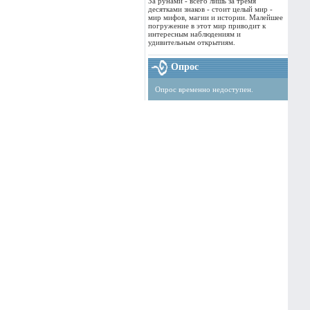
За рунами - всего лишь за тремя
десятками знаков - стоит целый мир -
мир мифов, магии и истории. Малейшее
погружение в этот мир приводит к
интересным наблюдениям и
удивительным открытиям.
Опрос
Опрос временно недоступен.