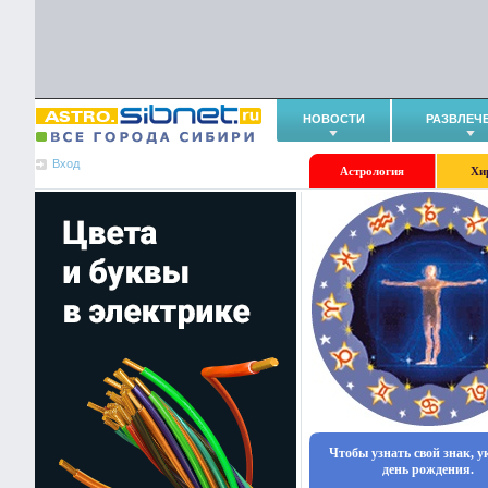
НОВОСТИ
РАЗВЛЕЧ
Вход
Астрология
Хи
Чтобы узнать свой знак, 
день рождения.