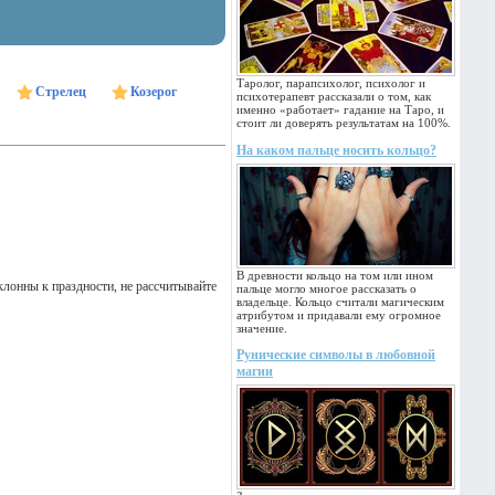
Таролог, парапсихолог, психолог и
Стрелец
Козерог
психотерапевт рассказали о том, как
именно «работает» гадание на Таро, и
стоит ли доверять результатам на 100%.
На каком пальце носить кольцо?
В древности кольцо на том или ином
лонны к праздности, не рассчитывайте
пальце могло многое рассказать о
владельце. Кольцо считали магическим
атрибутом и придавали ему огромное
значение.
Рунические символы в любовной
магии