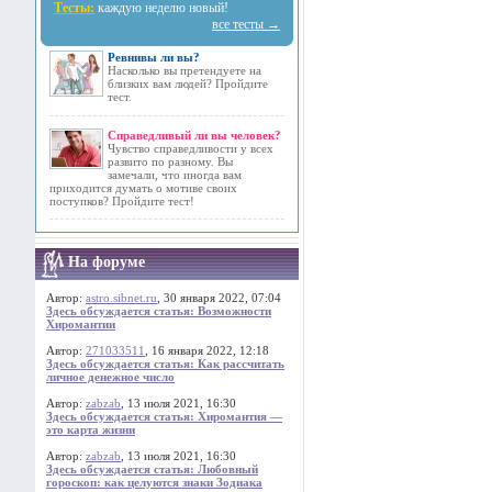
Тесты:
каждую неделю новый!
все тесты →
Ревнивы ли вы?
Насколько вы претендуете на
близких вам людей? Пройдите
тест.
Справедливый ли вы человек?
Чувство справедливости у всех
развито по разному. Вы
замечали, что иногда вам
приходится думать о мотиве своих
поступков? Пройдите тест!
На форуме
Автор:
astro.sibnet.ru
, 30 января 2022, 07:04
Здесь обсуждается статья: Возможности
Хиромантии
Автор:
271033511
, 16 января 2022, 12:18
Здесь обсуждается статья: Как рассчитать
личное денежное число
Автор:
zabzab
, 13 июля 2021, 16:30
Здесь обсуждается статья: Хиромантия —
это карта жизни
Автор:
zabzab
, 13 июля 2021, 16:30
Здесь обсуждается статья: Любовный
гороскоп: как целуются знаки Зодиака