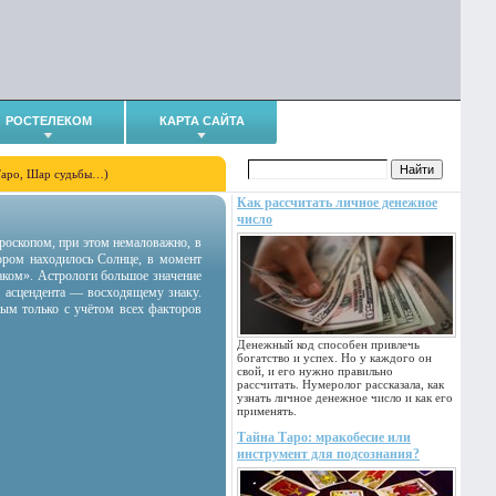
РОСТЕЛЕКОМ
КАРТА САЙТА
Таро, Шар судьбы…)
Как рассчитать личное денежное
число
гороскопом, при этом немаловажно, в
тором находилось Солнце, в момент
аком». Астрологи большое значение
 асцендента — восходящему знаку.
ным только с учётом всех факторов
Денежный код способен привлечь
богатство и успех. Но у каждого он
свой, и его нужно правильно
рассчитать. Нумеролог рассказала, как
узнать личное денежное число и как его
применять.
Тайна Таро: мракобесие или
инструмент для подсознания?