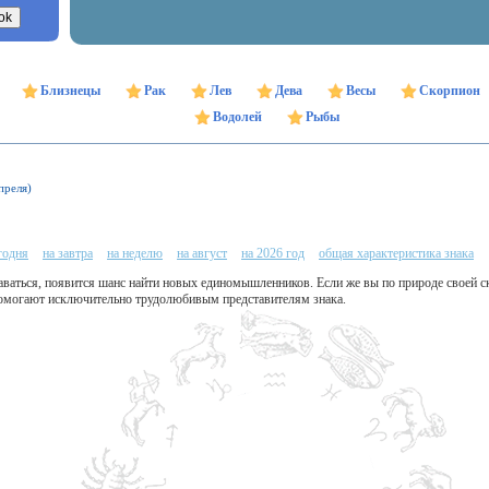
Близнецы
Рак
Лев
Дева
Весы
Скорпион
Водолей
Рыбы
преля)
годня
на завтра
на неделю
на август
на 2026 год
общая характеристика знака
ваться, появится шанс найти новых единомышленников. Если же вы по природе своей ск
 помогают исключительно трудолюбивым представителям знака.