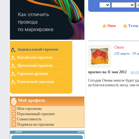
Овен
Телец
Овен
Зодиакальный гороскоп
(20 марта - 19 а
Китайский гороскоп
Цветочный гороскоп
прогноз на 11 мая 2012
на се
Гороскоп друидов
Сегодня Овнам многое будет уда
Рунический гороскоп
на благосклонность звезд: они
Мой профиль
Мои гороскопы
Персональный гороскоп
Совместимость
Подписка на гороскопы