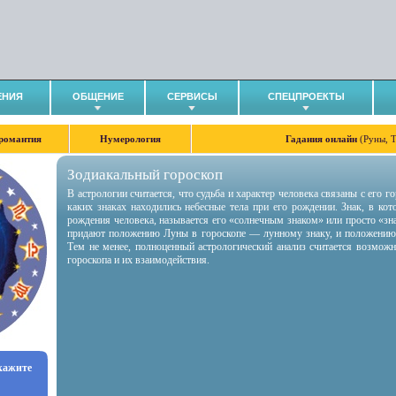
ЕНИЯ
ОБЩЕНИЕ
СЕРВИСЫ
СПЕЦПРОЕКТЫ
романтия
Нумерология
Гадания онлайн
(Руны, 
Зодиакальный гороскоп
В астрологии считается, что судьба и характер человека связаны с его 
каких знаках находились небесные тела при его рождении. Знак, в ко
рождения человека, называется его «солнечным знаком» или просто «зн
придают положению Луны в гороскопе — лунному знаку, и положению
Тем не менее, полноценный астрологический анализ считается возмож
гороскопа и их взаимодействия.
укажите