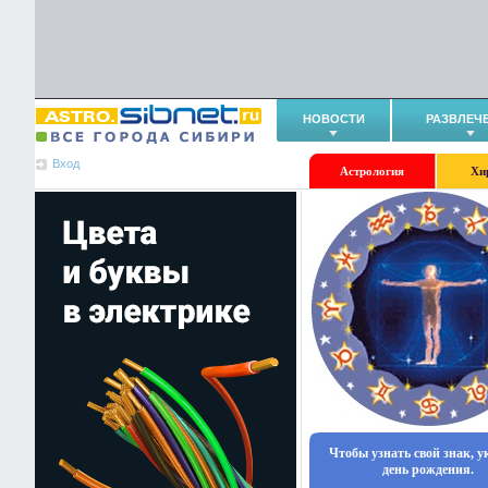
НОВОСТИ
РАЗВЛЕЧ
Вход
Астрология
Хи
Чтобы узнать свой знак, 
день рождения.