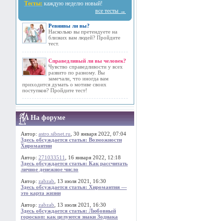
Тесты:
каждую неделю новый!
все тесты →
Ревнивы ли вы?
Насколько вы претендуете на
близких вам людей? Пройдите
тест.
Справедливый ли вы человек?
Чувство справедливости у всех
развито по разному. Вы
замечали, что иногда вам
приходится думать о мотиве своих
поступков? Пройдите тест!
На форуме
Автор:
astro.sibnet.ru
, 30 января 2022, 07:04
Здесь обсуждается статья: Возможности
Хиромантии
Автор:
271033511
, 16 января 2022, 12:18
Здесь обсуждается статья: Как рассчитать
личное денежное число
Автор:
zabzab
, 13 июля 2021, 16:30
Здесь обсуждается статья: Хиромантия —
это карта жизни
Автор:
zabzab
, 13 июля 2021, 16:30
Здесь обсуждается статья: Любовный
гороскоп: как целуются знаки Зодиака