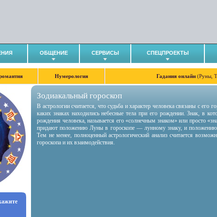
ЕНИЯ
ОБЩЕНИЕ
СЕРВИСЫ
СПЕЦПРОЕКТЫ
романтия
Нумерология
Гадания онлайн
(Руны, 
Зодиакальный гороскоп
В астрологии считается, что судьба и характер человека связаны с его 
каких знаках находились небесные тела при его рождении. Знак, в ко
рождения человека, называется его «солнечным знаком» или просто «зн
придают положению Луны в гороскопе — лунному знаку, и положению
Тем не менее, полноценный астрологический анализ считается возмож
гороскопа и их взаимодействия.
укажите