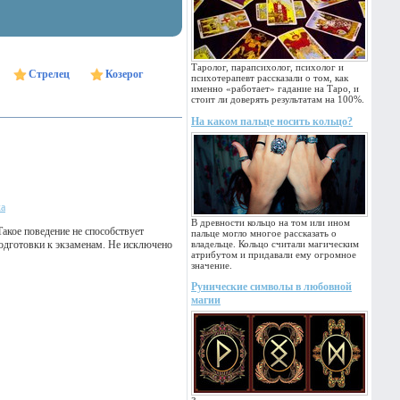
Таролог, парапсихолог, психолог и
Стрелец
Козерог
психотерапевт рассказали о том, как
именно «работает» гадание на Таро, и
стоит ли доверять результатам на 100%.
На каком пальце носить кольцо?
ка
В древности кольцо на том или ином
акое поведение не способствует
пальце могло многое рассказать о
подготовки к экзаменам. Не исключено
владельце. Кольцо считали магическим
атрибутом и придавали ему огромное
значение.
Рунические символы в любовной
магии