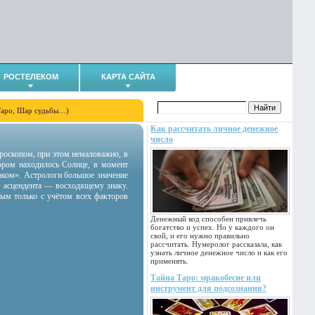
РОСТЕЛЕКОМ
КАРТА САЙТА
Таро, Шар судьбы…)
Как рассчитать личное денежное
число
гороскопом, при этом немаловажно, в
тором находилось Солнце, в момент
аком». Астрологи большое значение
 асцендента — восходящему знаку.
ным только с учётом всех факторов
Денежный код способен привлечь
богатство и успех. Но у каждого он
свой, и его нужно правильно
рассчитать. Нумеролог рассказала, как
узнать личное денежное число и как его
применять.
Тайна Таро: мракобесие или
инструмент для подсознания?