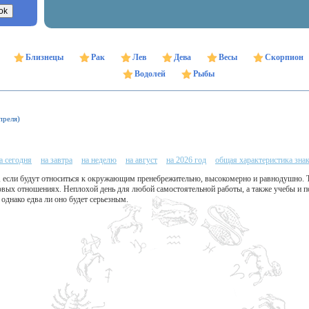
Близнецы
Рак
Лев
Дева
Весы
Скорпион
Водолей
Рыбы
преля)
а сегодня
на завтра
на неделю
на август
на 2026 год
общая характеристика зна
, если будут относиться к окружающим пренебрежительно, высокомерно и равнодушно. Т
ловых отношениях. Неплохой день для любой самостоятельной работы, а также учебы и 
 однако едва ли оно будет серьезным.