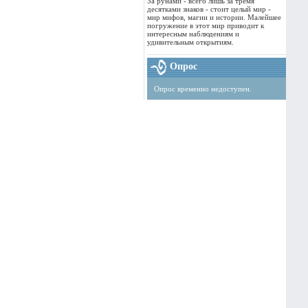
За рунами - всего лишь за тремя
десятками знаков - стоит целый мир -
мир мифов, магии и истории. Малейшее
погружение в этот мир приводит к
интересным наблюдениям и
удивительным открытиям.
Опрос
Опрос временно недоступен.