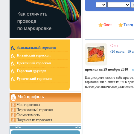
Овен
Телец
Овен
Зодиакальный гороскоп
(20 марта - 19 а
Китайский гороскоп
Цветочный гороскоп
прогноз на 29 ноября 2010
н
Гороскоп друидов
Вы рискуете нажить себе врагов
Рунический гороскоп
гармонии ни в личных, ни в де
новое романтическое увлечение,
Мой профиль
Мои гороскопы
Персональный гороскоп
Совместимость
Подписка на гороскопы