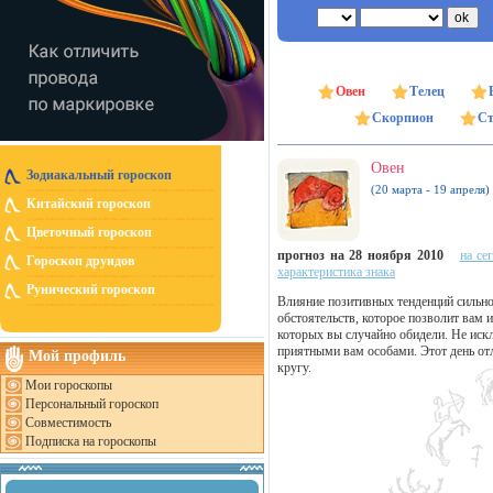
Овен
Телец
Скорпион
Ст
Овен
Зодиакальный гороскоп
(20 марта - 19 апреля)
Китайский гороскоп
Цветочный гороскоп
прогноз на 28 ноября 2010
на се
Гороскоп друидов
характеристика знака
Рунический гороскоп
Влияние позитивных тенденций сильно
обстоятельств, которое позволит вам 
которых вы случайно обидели. Не иск
приятными вам особами. Этот день от
Мой профиль
кругу.
Мои гороскопы
Персональный гороскоп
Совместимость
Подписка на гороскопы