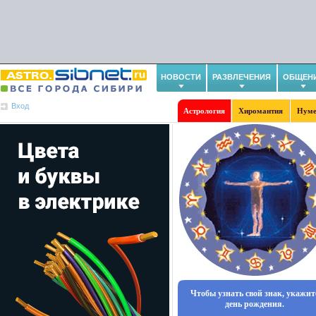
НОВОСТИ
РАЗВЛЕЧЕНИЯ
ОБЩЕН
Вход
Астрология
Хиромантия
Нуме
Чтобы узнать свой знак, укажит
день рождения.