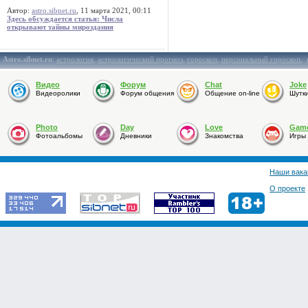
Автор:
astro.sibnet.ru
, 11 марта 2021, 00:11
Здесь обсуждается статья: Числа
открывают тайны мироздания
Astro.sibnet.ru
:
астрология
,
астрологический прогноз
,
гороскоп
,
персональный гороскоп
,
Видео
Форум
Chat
Joke
Видеоролики
Форум общения
Общение on-line
Шутк
Photo
Day
Love
Gam
Фотоальбомы
Дневники
Знакомства
Игры
Наши вака
О проекте