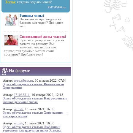
Тесты:
каждую неделю новый!
все тесты →
Ревнивы ли вы?
Насколько вы претендуете на
близких вам людей? Пройдите
тест.
Справедливый ли вы человек?
Чувство справедливости у всех
развито по разному. Вы
замечали, что иногда вам
приходится думать о мотиве своих
поступков? Пройдите тест!
На форуме
Автор:
astro.sibnet.ru
, 30 января 2022, 07:04
Здесь обсуждается статья: Возможности
Хиромантии
Автор:
271033511
, 16 января 2022, 12:18
Здесь обсуждается статья: Как рассчитать
личное денежное число
Автор:
zabzab
, 13 июля 2021, 16:30
Здесь обсуждается статья: Хиромантия —
это карта жизни
Автор:
zabzab
, 13 июля 2021, 16:30
Здесь обсуждается статья: Любовный
гороскоп: как целуются знаки Зодиака