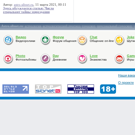
Автор:
astro.sibnet.ru
, 11 марта 2021, 00:11
Здесь обсуждается статья: Числа
открывают тайны мироздания
Astro.sibnet.ru
:
астрология
,
астрологический прогноз
,
гороскоп
,
персональный гороскоп
,
Видео
Форум
Chat
Joke
Видеоролики
Форум общения
Общение on-line
Шутк
Photo
Day
Love
Gam
Фотоальбомы
Дневники
Знакомства
Игры
Наши вака
О проекте