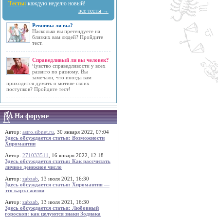
Тесты:
каждую неделю новый!
все тесты →
Ревнивы ли вы?
Насколько вы претендуете на
близких вам людей? Пройдите
тест.
Справедливый ли вы человек?
Чувство справедливости у всех
развито по разному. Вы
замечали, что иногда вам
приходится думать о мотиве своих
поступков? Пройдите тест!
На форуме
Автор:
astro.sibnet.ru
, 30 января 2022, 07:04
Здесь обсуждается статья: Возможности
Хиромантии
Автор:
271033511
, 16 января 2022, 12:18
Здесь обсуждается статья: Как рассчитать
личное денежное число
Автор:
zabzab
, 13 июля 2021, 16:30
Здесь обсуждается статья: Хиромантия —
это карта жизни
Автор:
zabzab
, 13 июля 2021, 16:30
Здесь обсуждается статья: Любовный
гороскоп: как целуются знаки Зодиака