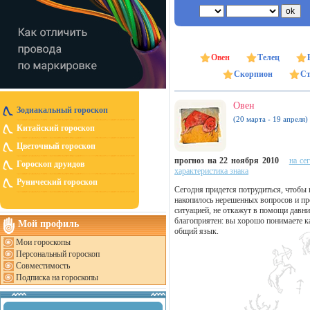
Овен
Телец
Скорпион
Ст
Овен
Зодиакальный гороскоп
(20 марта - 19 апреля)
Китайский гороскоп
Цветочный гороскоп
прогноз на 22 ноября 2010
на се
Гороскоп друидов
характеристика знака
Рунический гороскоп
Сегодня придется потрудиться, чтобы
накопилось нерешенных вопросов и про
ситуацией, не откажут в помощи давни
благоприятен: вы хорошо понимаете ка
Мой профиль
общий язык.
Мои гороскопы
Персональный гороскоп
Совместимость
Подписка на гороскопы