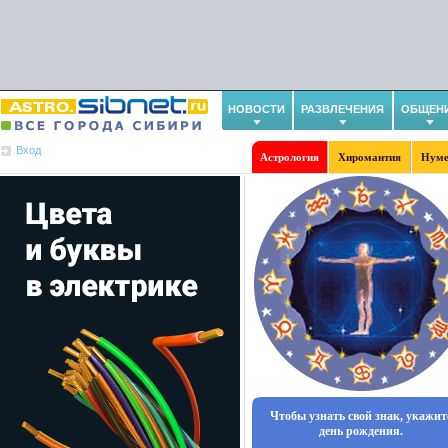
НОВОСТИ
РАЗВЛЕЧЕНИЯ
ОБЩЕН
Вход
Астрология
Хиромантия
Нуме
Чтобы узнать свой знак, укажит
день рождения.