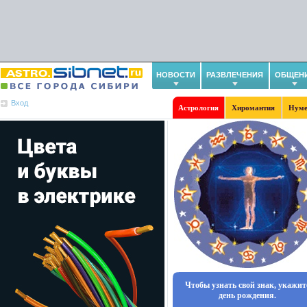
НОВОСТИ
РАЗВЛЕЧЕНИЯ
ОБЩЕН
Вход
Астрология
Хиромантия
Нуме
Чтобы узнать свой знак, укажит
день рождения.