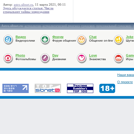
Автор:
astro.sibnet.ru
, 11 марта 2021, 00:11
Здесь обсуждается статья: Числа
открывают тайны мироздания
Astro.sibnet.ru
:
астрология
,
астрологический прогноз
,
гороскоп
,
персональный гороскоп
,
Видео
Форум
Chat
Joke
Видеоролики
Форум общения
Общение on-line
Шутк
Photo
Day
Love
Gam
Фотоальбомы
Дневники
Знакомства
Игры
Наши вака
О проекте