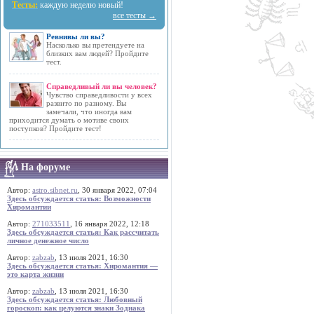
Тесты:
каждую неделю новый!
все тесты →
Ревнивы ли вы?
Насколько вы претендуете на
близких вам людей? Пройдите
тест.
Справедливый ли вы человек?
Чувство справедливости у всех
развито по разному. Вы
замечали, что иногда вам
приходится думать о мотиве своих
поступков? Пройдите тест!
На форуме
Автор:
astro.sibnet.ru
, 30 января 2022, 07:04
Здесь обсуждается статья: Возможности
Хиромантии
Автор:
271033511
, 16 января 2022, 12:18
Здесь обсуждается статья: Как рассчитать
личное денежное число
Автор:
zabzab
, 13 июля 2021, 16:30
Здесь обсуждается статья: Хиромантия —
это карта жизни
Автор:
zabzab
, 13 июля 2021, 16:30
Здесь обсуждается статья: Любовный
гороскоп: как целуются знаки Зодиака