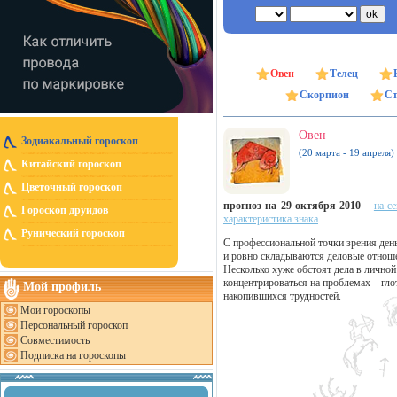
Овен
Телец
Скорпион
Ст
Овен
Зодиакальный гороскоп
(20 марта - 19 апреля)
Китайский гороскоп
Цветочный гороскоп
прогноз на 29 октября 2010
на с
Гороскоп друидов
характеристика знака
Рунический гороскоп
С профессиональной точки зрения день
и ровно складываются деловые отноше
Несколько хуже обстоят дела в лично
концентрироваться на проблемах – гл
Мой профиль
накопившихся трудностей.
Мои гороскопы
Персональный гороскоп
Совместимость
Подписка на гороскопы