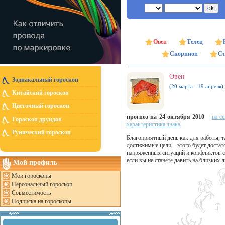
Овен
Телец
Скорпион
Ст
Овен
Зодиакальный гороскоп
(20 марта - 19 апреля)
Китайский гороскоп
Цветочный гороскоп
прогноз на 24 октября 2010
на с
Гороскоп друидов
характеристика знака
Рунический гороскоп
Благоприятный день как для работы, т
достижимые цели – этого будет достато
напряженных ситуаций и конфликтов с
если вы не станете давить на близких 
Мой профиль
Мои гороскопы
Персональный гороскоп
Совместимость
Подписка на гороскопы