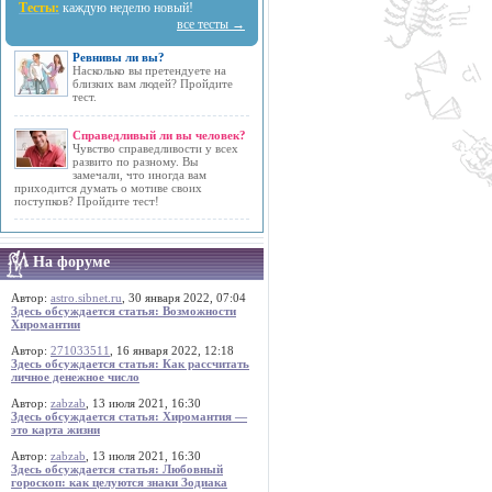
Тесты:
каждую неделю новый!
все тесты →
Ревнивы ли вы?
Насколько вы претендуете на
близких вам людей? Пройдите
тест.
Справедливый ли вы человек?
Чувство справедливости у всех
развито по разному. Вы
замечали, что иногда вам
приходится думать о мотиве своих
поступков? Пройдите тест!
На форуме
Автор:
astro.sibnet.ru
, 30 января 2022, 07:04
Здесь обсуждается статья: Возможности
Хиромантии
Автор:
271033511
, 16 января 2022, 12:18
Здесь обсуждается статья: Как рассчитать
личное денежное число
Автор:
zabzab
, 13 июля 2021, 16:30
Здесь обсуждается статья: Хиромантия —
это карта жизни
Автор:
zabzab
, 13 июля 2021, 16:30
Здесь обсуждается статья: Любовный
гороскоп: как целуются знаки Зодиака