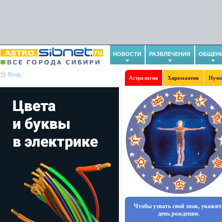
НОВОСТИ
РАЗВЛЕЧЕНИЯ
ОБЩЕН
Вход
Астрология
Хиромантия
Нуме
Чтобы узнать свой знак, укажит
день рождения.