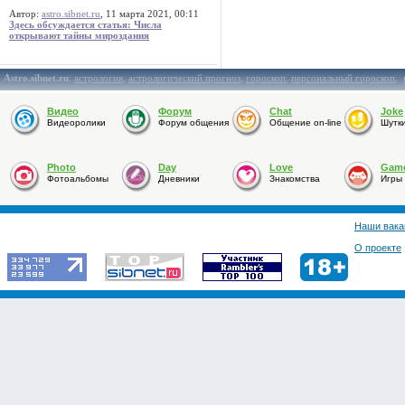
Автор:
astro.sibnet.ru
, 11 марта 2021, 00:11
Здесь обсуждается статья: Числа
открывают тайны мироздания
Astro.sibnet.ru
:
астрология
,
астрологический прогноз
,
гороскоп
,
персональный гороскоп
,
Видео
Форум
Chat
Joke
Видеоролики
Форум общения
Общение on-line
Шутк
Photo
Day
Love
Gam
Фотоальбомы
Дневники
Знакомства
Игры
Наши вака
О проекте