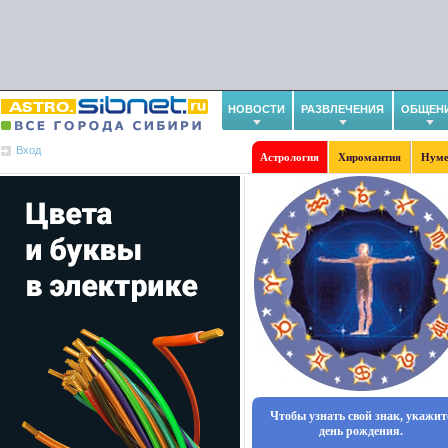
НОВОСТИ
РАЗВЛЕЧЕНИЯ
ОБЩЕН
Вход
Астрология
Хиромантия
Нуме
Чтобы узнать свой знак, укажит
день рождения.