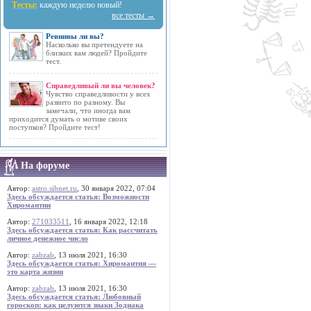
Тесты:
каждую неделю новый!
все тесты →
Ревнивы ли вы?
Насколько вы претендуете на
близких вам людей? Пройдите
тест.
Справедливый ли вы человек?
Чувство справедливости у всех
развито по разному. Вы
замечали, что иногда вам
приходится думать о мотиве своих
поступков? Пройдите тест!
На форуме
Автор:
astro.sibnet.ru
, 30 января 2022, 07:04
Здесь обсуждается статья: Возможности
Хиромантии
Автор:
271033511
, 16 января 2022, 12:18
Здесь обсуждается статья: Как рассчитать
личное денежное число
Автор:
zabzab
, 13 июля 2021, 16:30
Здесь обсуждается статья: Хиромантия —
это карта жизни
Автор:
zabzab
, 13 июля 2021, 16:30
Здесь обсуждается статья: Любовный
гороскоп: как целуются знаки Зодиака