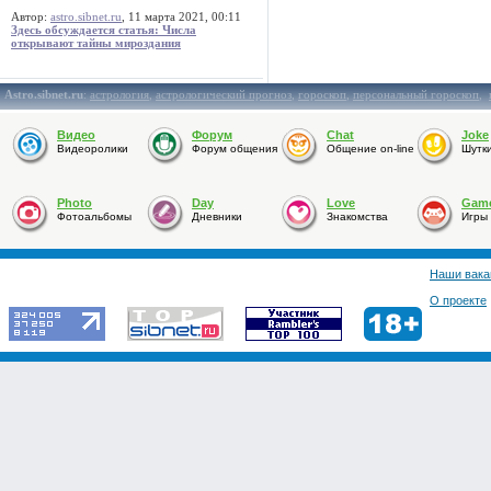
Автор:
astro.sibnet.ru
, 11 марта 2021, 00:11
Здесь обсуждается статья: Числа
открывают тайны мироздания
Astro.sibnet.ru
:
астрология
,
астрологический прогноз
,
гороскоп
,
персональный гороскоп
,
Видео
Форум
Chat
Joke
Видеоролики
Форум общения
Общение on-line
Шутк
Photo
Day
Love
Gam
Фотоальбомы
Дневники
Знакомства
Игры
Наши вака
О проекте