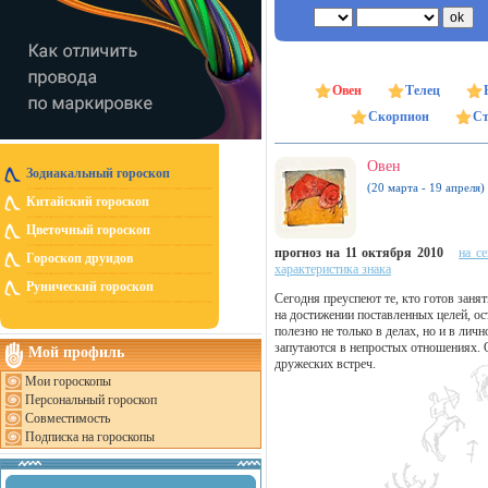
Овен
Телец
Скорпион
Ст
Овен
Зодиакальный гороскоп
(20 марта - 19 апреля)
Китайский гороскоп
Цветочный гороскоп
прогноз на 11 октября 2010
на с
Гороскоп друидов
характеристика знака
Рунический гороскоп
Сегодня преуспеют те, кто готов заня
на достижении поставленных целей, ос
полезно не только в делах, но и в лич
запутаются в непростых отношениях. О
Мой профиль
дружеских встреч.
Мои гороскопы
Персональный гороскоп
Совместимость
Подписка на гороскопы