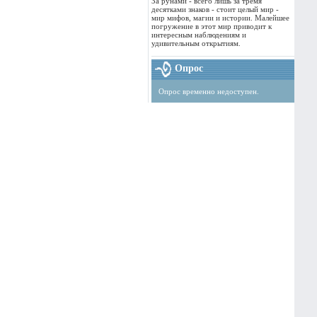
За рунами - всего лишь за тремя
десятками знаков - стоит целый мир -
мир мифов, магии и истории. Малейшее
погружение в этот мир приводит к
интересным наблюдениям и
удивительным открытиям.
Опрос
Опрос временно недоступен.