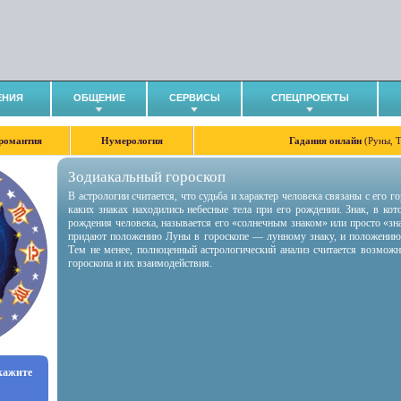
ЕНИЯ
ОБЩЕНИЕ
СЕРВИСЫ
СПЕЦПРОЕКТЫ
романтия
Нумерология
Гадания онлайн
(Руны, 
Зодиакальный гороскоп
В астрологии считается, что судьба и характер человека связаны с его 
каких знаках находились небесные тела при его рождении. Знак, в ко
рождения человека, называется его «солнечным знаком» или просто «зн
придают положению Луны в гороскопе — лунному знаку, и положению
Тем не менее, полноценный астрологический анализ считается возмож
гороскопа и их взаимодействия.
укажите