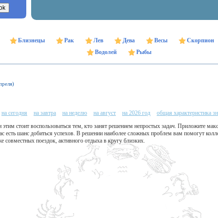
Близнецы
Рак
Лев
Дева
Весы
Скорпион
Водолей
Рыбы
преля)
на сегодня
на завтра
на неделю
на август
на 2026 год
общая характеристика зн
и этим стоит воспользоваться тем, кто занят решением непростых задач. Приложите ма
вас есть шанс добиться успехов. В решении наиболее сложных проблем вам помогут колл
же совместных поездок, активного отдыха в кругу близких.