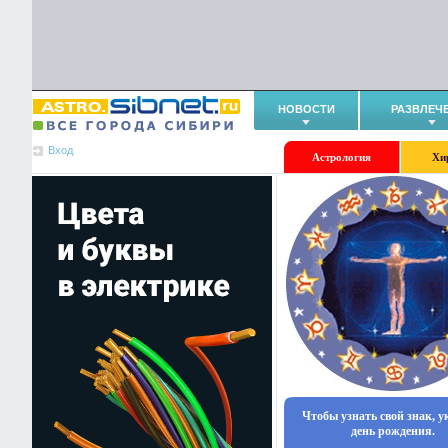
НОВОСТИ
РАЗВЛЕЧ
Вход
Астрология
Хи
Чтобы узнать свой знак, 
день рождения.