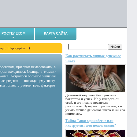
РОСТЕЛЕКОМ
КАРТА САЙТА
Таро, Шар судьбы…)
Как рассчитать личное денежное
число
гороскопом, при этом немаловажно, в
тором находилось Солнце, в момент
аком». Астрологи большое значение
 асцендента — восходящему знаку.
ным только с учётом всех факторов
Денежный код способен привлечь
богатство и успех. Но у каждого он
свой, и его нужно правильно
рассчитать. Нумеролог рассказала, как
узнать личное денежное число и как его
применять.
Тайна Таро: мракобесие или
инструмент для подсознания?