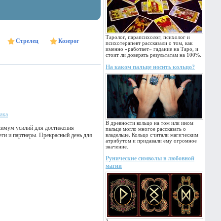
Таролог, парапсихолог, психолог и
Стрелец
Козерог
психотерапевт рассказали о том, как
именно «работает» гадание на Таро, и
стоит ли доверять результатам на 100%.
На каком пальце носить кольцо?
ака
В древности кольцо на том или ином
ксимум усилий для достижения
пальце могло многое рассказать о
еги и партнеры. Прекрасный день для
владельце. Кольцо считали магическим
атрибутом и придавали ему огромное
значение.
Рунические символы в любовной
магии