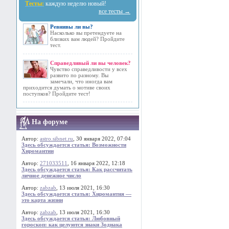
Тесты:
каждую неделю новый!
все тесты →
Ревнивы ли вы?
Насколько вы претендуете на
близких вам людей? Пройдите
тест.
Справедливый ли вы человек?
Чувство справедливости у всех
развито по разному. Вы
замечали, что иногда вам
приходится думать о мотиве своих
поступков? Пройдите тест!
На форуме
Автор:
astro.sibnet.ru
, 30 января 2022, 07:04
Здесь обсуждается статья: Возможности
Хиромантии
Автор:
271033511
, 16 января 2022, 12:18
Здесь обсуждается статья: Как рассчитать
личное денежное число
Автор:
zabzab
, 13 июля 2021, 16:30
Здесь обсуждается статья: Хиромантия —
это карта жизни
Автор:
zabzab
, 13 июля 2021, 16:30
Здесь обсуждается статья: Любовный
гороскоп: как целуются знаки Зодиака