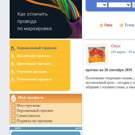
Овен
Телец
Овен
Зодиакальный гороскоп
(20 марта - 19 а
Китайский гороскоп
Цветочный гороскоп
прогноз на 28 сентября 2010
Гороскоп друидов
Позитивные тенденции сильны, 
Рунический гороскоп
поставленной цели – сегодня у 
общения с членами семьи, а так
Мой профиль
Мои гороскопы
Персональный гороскоп
Совместимость
Подписка на гороскопы