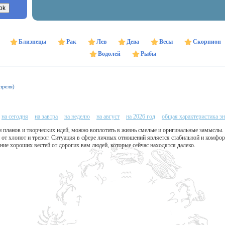
Близнецы
Рак
Лев
Дева
Весы
Скорпион
Водолей
Рыбы
преля)
на сегодня
на завтра
на неделю
на август
на 2026 год
общая характеристика зн
и планов и творческих идей, можно воплотить в жизнь смелые и оригинальные замыслы
 от хлопот и тревог. Ситуация в сфере личных отношений является стабильной и комфорт
е хороших вестей от дорогих вам людей, которые сейчас находятся далеко.