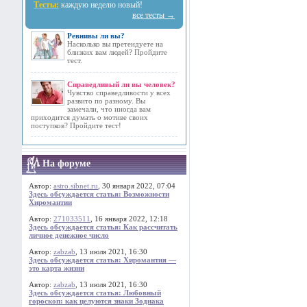
Тесты:
каждую неделю новый!
все тесты →
Ревнивы ли вы?
Насколько вы претендуете на
близких вам людей? Пройдите
тест.
Справедливый ли вы человек?
Чувство справедливости у всех
развито по разному. Вы
замечали, что иногда вам
приходится думать о мотиве своих
поступков? Пройдите тест!
На форуме
Автор:
astro.sibnet.ru
, 30 января 2022, 07:04
Здесь обсуждается статья: Возможности
Хиромантии
Автор:
271033511
, 16 января 2022, 12:18
Здесь обсуждается статья: Как рассчитать
личное денежное число
Автор:
zabzab
, 13 июля 2021, 16:30
Здесь обсуждается статья: Хиромантия —
это карта жизни
Автор:
zabzab
, 13 июля 2021, 16:30
Здесь обсуждается статья: Любовный
гороскоп: как целуются знаки Зодиака