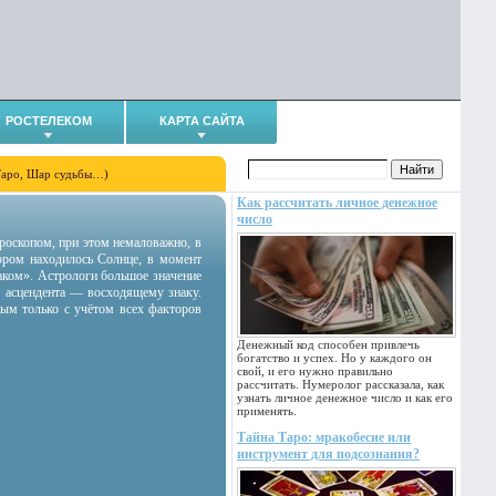
РОСТЕЛЕКОМ
КАРТА САЙТА
Таро, Шар судьбы…)
Как рассчитать личное денежное
число
гороскопом, при этом немаловажно, в
тором находилось Солнце, в момент
аком». Астрологи большое значение
 асцендента — восходящему знаку.
ным только с учётом всех факторов
Денежный код способен привлечь
богатство и успех. Но у каждого он
свой, и его нужно правильно
рассчитать. Нумеролог рассказала, как
узнать личное денежное число и как его
применять.
Тайна Таро: мракобесие или
инструмент для подсознания?