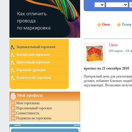
Овен
Телец
Овен
Зодиакальный гороскоп
(20 марта - 19 а
Китайский гороскоп
Цветочный гороскоп
прогноз на 21 сентября 2010
Гороскоп друидов
Прекрасный день для реализаци
Рунический гороскоп
делами, избавите близких людей
окружающих. Возможно получени
Мой профиль
Мои гороскопы
Персональный гороскоп
Совместимость
Подписка на гороскопы