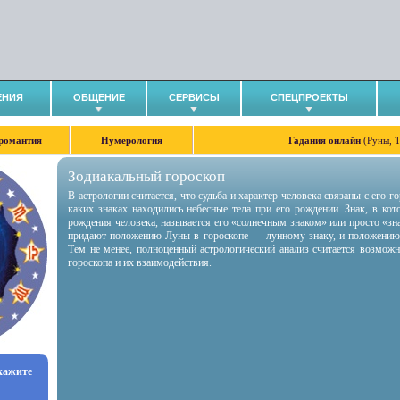
ЕНИЯ
ОБЩЕНИЕ
СЕРВИСЫ
СПЕЦПРОЕКТЫ
романтия
Нумерология
Гадания онлайн
(Руны, 
Зодиакальный гороскоп
В астрологии считается, что судьба и характер человека связаны с его 
каких знаках находились небесные тела при его рождении. Знак, в ко
рождения человека, называется его «солнечным знаком» или просто «зн
придают положению Луны в гороскопе — лунному знаку, и положению
Тем не менее, полноценный астрологический анализ считается возмож
гороскопа и их взаимодействия.
укажите