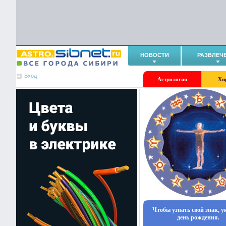
НОВОСТИ
РАЗВЛЕЧ
Вход
Астрология
Хи
Чтобы узнать свой знак, 
день рождения.