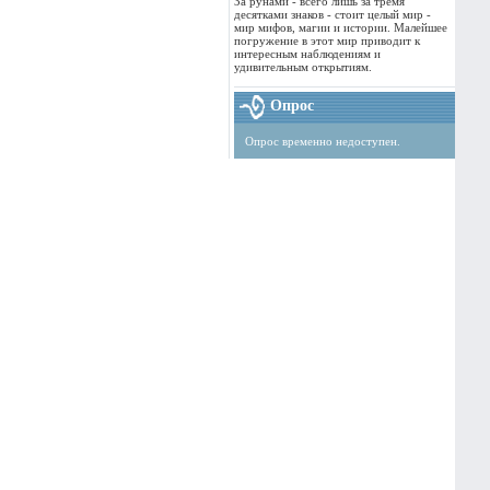
За рунами - всего лишь за тремя
десятками знаков - стоит целый мир -
мир мифов, магии и истории. Малейшее
погружение в этот мир приводит к
интересным наблюдениям и
удивительным открытиям.
Опрос
Опрос временно недоступен.