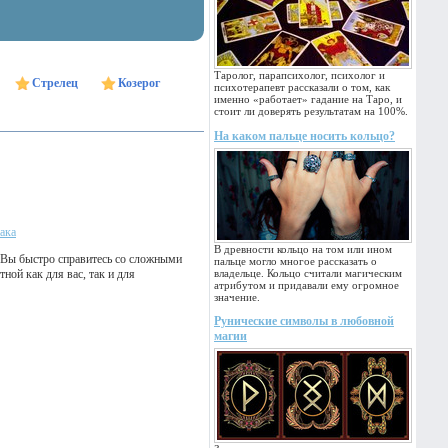
Таролог, парапсихолог, психолог и
Стрелец
Козерог
психотерапевт рассказали о том, как
именно «работает» гадание на Таро, и
стоит ли доверять результатам на 100%.
На каком пальце носить кольцо?
ака
В древности кольцо на том или ином
. Вы быстро справитесь со сложными
пальце могло многое рассказать о
ной как для вас, так и для
владельце. Кольцо считали магическим
атрибутом и придавали ему огромное
значение.
Рунические символы в любовной
магии