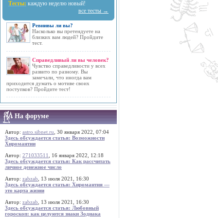
Тесты:
каждую неделю новый!
все тесты →
Ревнивы ли вы?
Насколько вы претендуете на
близких вам людей? Пройдите
тест.
Справедливый ли вы человек?
Чувство справедливости у всех
развито по разному. Вы
замечали, что иногда вам
приходится думать о мотиве своих
поступков? Пройдите тест!
На форуме
Автор:
astro.sibnet.ru
, 30 января 2022, 07:04
Здесь обсуждается статья: Возможности
Хиромантии
Автор:
271033511
, 16 января 2022, 12:18
Здесь обсуждается статья: Как рассчитать
личное денежное число
Автор:
zabzab
, 13 июля 2021, 16:30
Здесь обсуждается статья: Хиромантия —
это карта жизни
Автор:
zabzab
, 13 июля 2021, 16:30
Здесь обсуждается статья: Любовный
гороскоп: как целуются знаки Зодиака