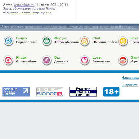
Автор:
astro.sibnet.ru
, 11 марта 2021, 00:11
Здесь обсуждается статья: Числа
открывают тайны мироздания
Astro.sibnet.ru
:
астрология
,
астрологический прогноз
,
гороскоп
,
персональный гороскоп
,
Видео
Форум
Chat
Joke
Видеоролики
Форум общения
Общение on-line
Шутк
Photo
Day
Love
Gam
Фотоальбомы
Дневники
Знакомства
Игры
Наши вака
О проекте