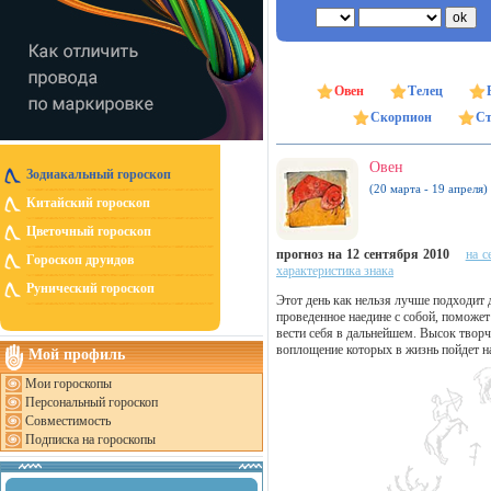
Овен
Телец
Скорпион
Ст
Овен
Зодиакальный гороскоп
(20 марта - 19 апреля)
Китайский гороскоп
Цветочный гороскоп
прогноз на 12 сентября 2010
на с
Гороскоп друидов
характеристика знака
Рунический гороскоп
Этот день как нельзя лучше подходит 
проведенное наедине с собой, поможет
вести себя в дальнейшем. Высок твор
воплощение которых в жизнь пойдет н
Мой профиль
Мои гороскопы
Персональный гороскоп
Совместимость
Подписка на гороскопы