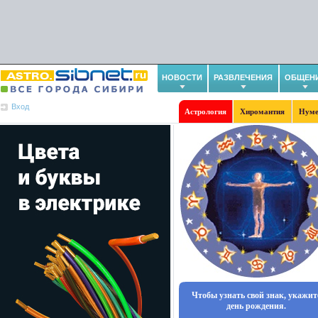
НОВОСТИ
РАЗВЛЕЧЕНИЯ
ОБЩЕН
Вход
Астрология
Хиромантия
Нуме
Чтобы узнать свой знак, укажит
день рождения.