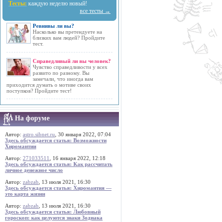
Тесты:
каждую неделю новый!
все тесты →
Ревнивы ли вы?
Насколько вы претендуете на
близких вам людей? Пройдите
тест.
Справедливый ли вы человек?
Чувство справедливости у всех
развито по разному. Вы
замечали, что иногда вам
приходится думать о мотиве своих
поступков? Пройдите тест!
На форуме
Автор:
astro.sibnet.ru
, 30 января 2022, 07:04
Здесь обсуждается статья: Возможности
Хиромантии
Автор:
271033511
, 16 января 2022, 12:18
Здесь обсуждается статья: Как рассчитать
личное денежное число
Автор:
zabzab
, 13 июля 2021, 16:30
Здесь обсуждается статья: Хиромантия —
это карта жизни
Автор:
zabzab
, 13 июля 2021, 16:30
Здесь обсуждается статья: Любовный
гороскоп: как целуются знаки Зодиака