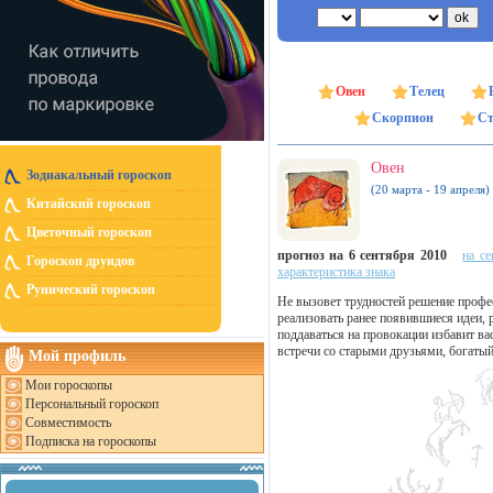
Овен
Телец
Скорпион
Ст
Овен
Зодиакальный гороскоп
(20 марта - 19 апреля)
Китайский гороскоп
Цветочный гороскоп
прогноз на 6 сентября 2010
на се
Гороскоп друидов
характеристика знака
Рунический гороскоп
Не вызовет трудностей решение профе
реализовать ранее появившиеся идеи, 
поддаваться на провокации избавит в
встречи со старыми друзьями, богаты
Мой профиль
Мои гороскопы
Персональный гороскоп
Совместимость
Подписка на гороскопы