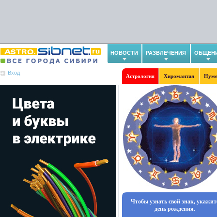
НОВОСТИ
РАЗВЛЕЧЕНИЯ
ОБЩЕН
Вход
Астрология
Хиромантия
Нуме
Чтобы узнать свой знак, укажит
день рождения.