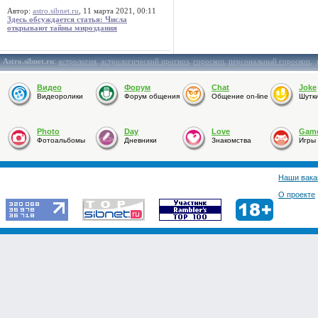
Автор:
astro.sibnet.ru
, 11 марта 2021, 00:11
Здесь обсуждается статья: Числа
открывают тайны мироздания
Astro.sibnet.ru
:
астрология
,
астрологический прогноз
,
гороскоп
,
персональный гороскоп
,
Видео
Форум
Chat
Joke
Видеоролики
Форум общения
Общение on-line
Шутк
Photo
Day
Love
Gam
Фотоальбомы
Дневники
Знакомства
Игры
Наши вака
О проекте