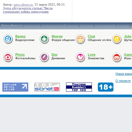
Автор:
astro.sibnet.ru
, 11 марта 2021, 00:11
Здесь обсуждается статья: Числа
открывают тайны мироздания
Astro.sibnet.ru
:
астрология
,
астрологический прогноз
,
гороскоп
,
персональный гороскоп
,
Видео
Форум
Chat
Joke
Видеоролики
Форум общения
Общение on-line
Шутк
Photo
Day
Love
Gam
Фотоальбомы
Дневники
Знакомства
Игры
Наши вака
О проекте