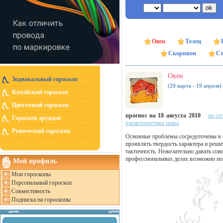
Овен
Телец
Скорпион
Ст
Овен
Зодиакальный гороскоп
(20 марта - 19 апреля)
Китайский гороскоп
Цветочный гороскоп
прогноз на 18 августа 2010
на се
Гороскоп друидов
характеристика знака
Рунический гороскоп
Основные проблемы сосредоточены в с
проявлять твердость характера и решит
тактичность. Нежелательно давать сове
профессиональных делах возможно по
Мой профиль
Мои гороскопы
Персональный гороскоп
Совместимость
Подписка на гороскопы