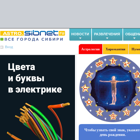
НОВОСТИ
РАЗВЛЕЧЕНИЯ
ОБЩЕН
Вход
Астрология
Хиромантия
Нуме
Чтобы узнать свой знак, укажит
день рождения.