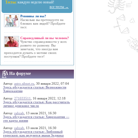
Тесты:
каждую неделю новый!
все тесты →
Ревнивы ли вы?
Насколько вы претендуете на
близких вам людей? Пройдите
тест.
Справедливый ли вы человек?
Чувство справедливости у всех
развито по разному. Вы
замечали, что иногда вам
приходится думать о мотиве своих
поступков? Пройдите тест!
На форуме
Автор:
astro.sibnet.ru
, 30 января 2022, 07:04
Здесь обсуждается статья: Возможности
Хиромантии
Автор:
271033511
, 16 января 2022, 12:18
Здесь обсуждается статья: Как рассчитать
личное денежное число
Автор:
zabzab
, 13 июля 2021, 16:30
Здесь обсуждается статья: Хиромантия —
это карта жизни
Автор:
zabzab
, 13 июля 2021, 16:30
Здесь обсуждается статья: Любовный
гороскоп: как целуются знаки Зодиака