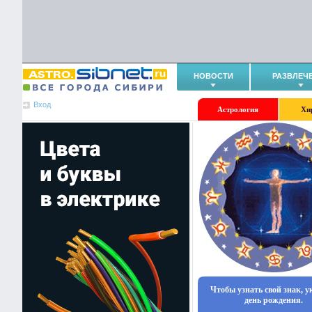
НОВОСТИ
РАЗВЛЕЧ
Вход
Астрология
Хи
Чтобы узнать свой знак, 
день рождения.