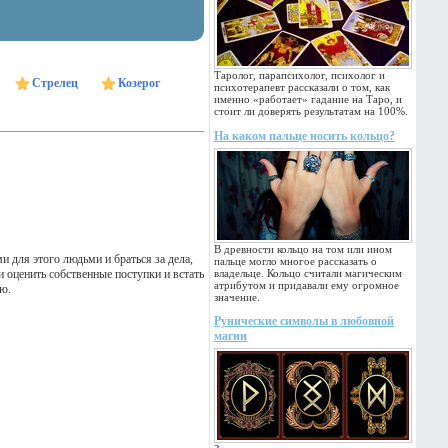
Таролог, парапсихолог, психолог и
Стрелец
Козерог
психотерапевт рассказали о том, как
именно «работает» гадание на Таро, и
стоит ли доверять результатам на 100%.
На каком пальце носить кольцо?
В древности кольцо на том или ином
 для этого людьми и браться за дела,
пальце могло многое рассказать о
и оценить собственные поступки и встать
владельце. Кольцо считали магическим
атрибутом и придавали ему огромное
ю.
значение.
Рунические символы в любовной
магии