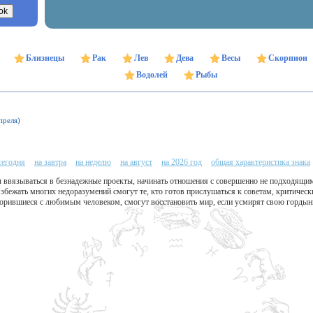
Близнецы
Рак
Лев
Дева
Весы
Скорпион
Водолей
Рыбы
преля)
сегодня
на завтра
на неделю
на август
на 2026 год
общая характеристика знака
 ввязываться в безнадежные проекты, начинать отношения с совершенно не подходящими
Избежать многих недоразумений смогут те, кто готов прислушаться к советам, критическ
сорившиеся с любимым человеком, смогут восстановить мир, если усмирят свою гордын