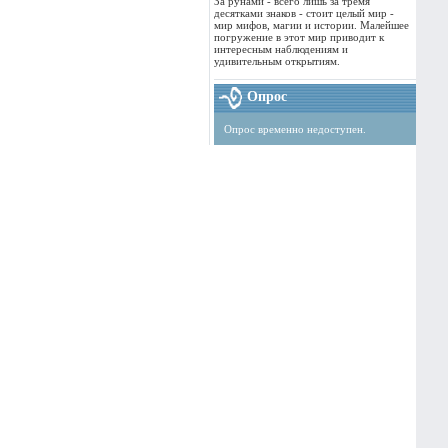
За рунами - всего лишь за тремя
десятками знаков - стоит целый мир -
мир мифов, магии и истории. Малейшее
погружение в этот мир приводит к
интересным наблюдениям и
удивительным открытиям.
Опрос
Опрос временно недоступен.