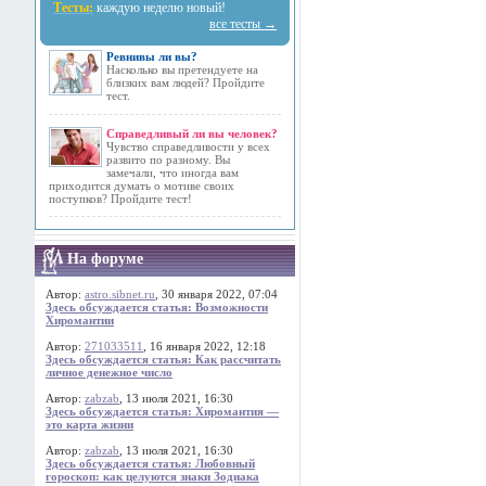
Тесты:
каждую неделю новый!
все тесты →
Ревнивы ли вы?
Насколько вы претендуете на
близких вам людей? Пройдите
тест.
Справедливый ли вы человек?
Чувство справедливости у всех
развито по разному. Вы
замечали, что иногда вам
приходится думать о мотиве своих
поступков? Пройдите тест!
На форуме
Автор:
astro.sibnet.ru
, 30 января 2022, 07:04
Здесь обсуждается статья: Возможности
Хиромантии
Автор:
271033511
, 16 января 2022, 12:18
Здесь обсуждается статья: Как рассчитать
личное денежное число
Автор:
zabzab
, 13 июля 2021, 16:30
Здесь обсуждается статья: Хиромантия —
это карта жизни
Автор:
zabzab
, 13 июля 2021, 16:30
Здесь обсуждается статья: Любовный
гороскоп: как целуются знаки Зодиака