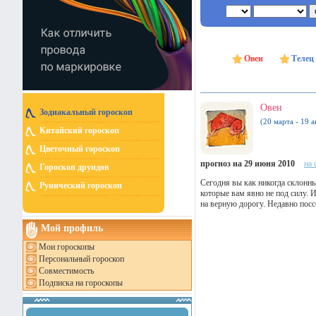
Овен
Телец
Овен
Зодиакальный гороскоп
(20 марта - 19 а
Китайский гороскоп
Цветочный гороскоп
прогноз на 29 июня 2010
на 
Гороскоп друидов
Сегодня вы как никогда склонны
Рунический гороскоп
которые вам явно не под силу. 
на верную дорогу. Недавно пос
Мой профиль
Мои гороскопы
Персональный гороскоп
Совместимость
Подписка на гороскопы