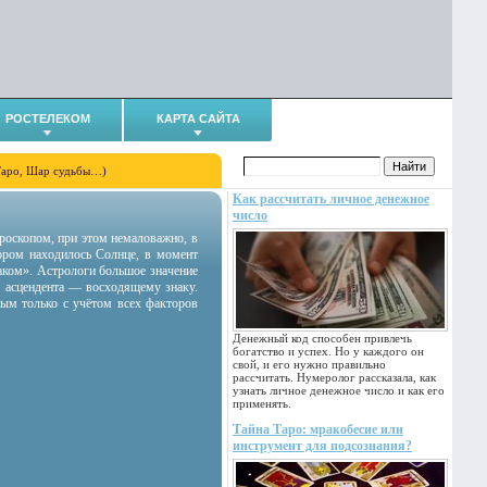
РОСТЕЛЕКОМ
КАРТА САЙТА
Таро, Шар судьбы…)
Как рассчитать личное денежное
число
гороскопом, при этом немаловажно, в
тором находилось Солнце, в момент
аком». Астрологи большое значение
 асцендента — восходящему знаку.
ным только с учётом всех факторов
Денежный код способен привлечь
богатство и успех. Но у каждого он
свой, и его нужно правильно
рассчитать. Нумеролог рассказала, как
узнать личное денежное число и как его
применять.
Тайна Таро: мракобесие или
инструмент для подсознания?