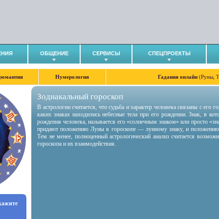
ЕНИЯ
ОБЩЕНИЕ
СЕРВИСЫ
СПЕЦПРОЕКТЫ
романтия
Нумерология
Гадания онлайн
(Руны, 
Зодиакальный гороскоп
В астрологии считается, что судьба и характер человека связаны с его 
каких знаках находились небесные тела при его рождении. Знак, в ко
рождения человека, называется его «солнечным знаком» или просто «зн
придают положению Луны в гороскопе — лунному знаку, и положению
Тем не менее, полноценный астрологический анализ считается возмож
гороскопа и их взаимодействия.
укажите