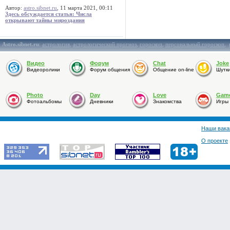
Автор:
astro.sibnet.ru
, 11 марта 2021, 00:11
Здесь обсуждается статья: Числа
открывают тайны мироздания
Astro.sibnet.ru
:
астрология
,
астрологический прогноз
,
гороскоп
,
персональный гороскоп
,
Видео
Форум
Chat
Joke
Видеоролики
Форум общения
Общение on-line
Шутк
Photo
Day
Love
Gam
Фотоальбомы
Дневники
Знакомства
Игры
Наши вака
О проекте