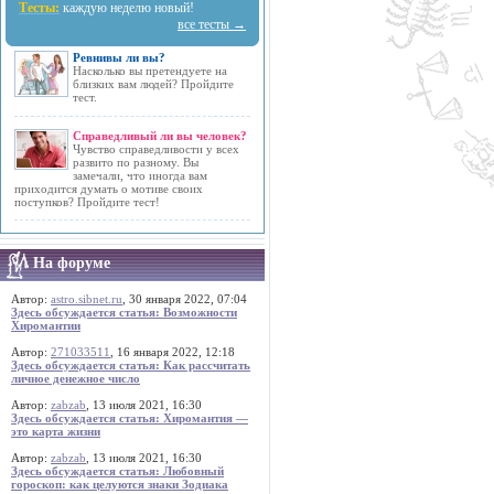
Тесты:
каждую неделю новый!
все тесты →
Ревнивы ли вы?
Насколько вы претендуете на
близких вам людей? Пройдите
тест.
Справедливый ли вы человек?
Чувство справедливости у всех
развито по разному. Вы
замечали, что иногда вам
приходится думать о мотиве своих
поступков? Пройдите тест!
На форуме
Автор:
astro.sibnet.ru
, 30 января 2022, 07:04
Здесь обсуждается статья: Возможности
Хиромантии
Автор:
271033511
, 16 января 2022, 12:18
Здесь обсуждается статья: Как рассчитать
личное денежное число
Автор:
zabzab
, 13 июля 2021, 16:30
Здесь обсуждается статья: Хиромантия —
это карта жизни
Автор:
zabzab
, 13 июля 2021, 16:30
Здесь обсуждается статья: Любовный
гороскоп: как целуются знаки Зодиака