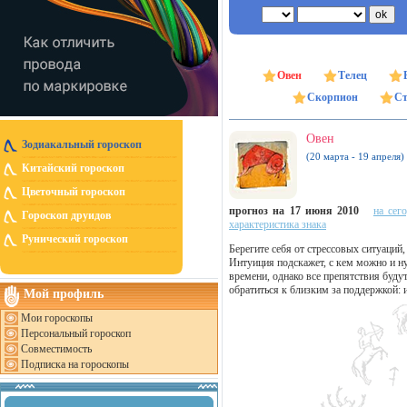
Овен
Телец
Скорпион
Ст
Овен
Зодиакальный гороскоп
(20 марта - 19 апреля)
Китайский гороскоп
Цветочный гороскоп
прогноз на 17 июня 2010
на сег
Гороскоп друидов
характеристика знака
Рунический гороскоп
Берегите себя от стрессовых ситуаци
Интуиция подскажет, с кем можно и н
времени, однако все препятствия буду
обратиться к близким за поддержкой: 
Мой профиль
Мои гороскопы
Персональный гороскоп
Совместимость
Подписка на гороскопы