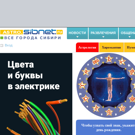
НОВОСТИ
РАЗВЛЕЧЕНИЯ
ОБЩЕН
Вход
Астрология
Хиромантия
Нуме
Чтобы узнать свой знак, укажит
день рождения.