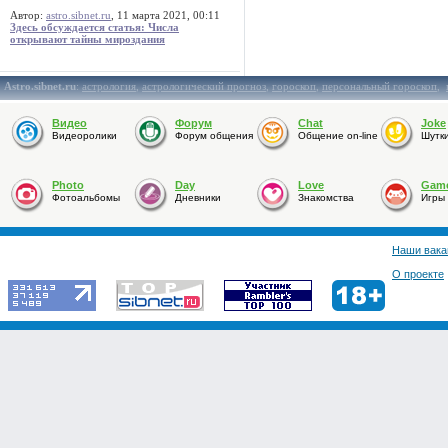
Автор:
astro.sibnet.ru
, 11 марта 2021, 00:11
Здесь обсуждается статья: Числа
открывают тайны мироздания
Astro.sibnet.ru
:
астрология
,
астрологический прогноз
,
гороскоп
,
персональный гороскоп
,
Видео
Форум
Chat
Joke
Видеоролики
Форум общения
Общение on-line
Шутк
Photo
Day
Love
Gam
Фотоальбомы
Дневники
Знакомства
Игры
Наши вака
О проекте