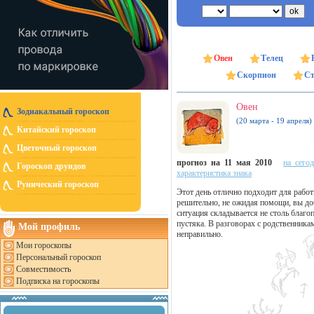
Овен
Телец
Скорпион
Ст
Овен
Зодиакальный гороскоп
(20 марта - 19 апреля)
Китайский гороскоп
Цветочный гороскоп
прогноз на 11 мая 2010
на сего
Гороскоп друидов
характеристика знака
Рунический гороскоп
Этот день отлично подходит для работ
решительно, не ожидая помощи, вы до
ситуация складывается не столь благ
пустяка. В разговорах с родственник
Мой профиль
неправильно.
Мои гороскопы
Персональный гороскоп
Совместимость
Подписка на гороскопы