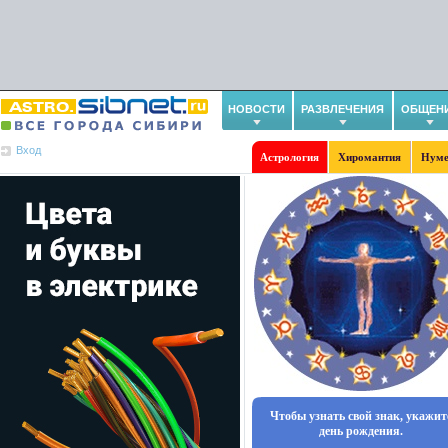
НОВОСТИ
РАЗВЛЕЧЕНИЯ
ОБЩЕН
Вход
Астрология
Хиромантия
Нуме
Чтобы узнать свой знак, укажит
день рождения.