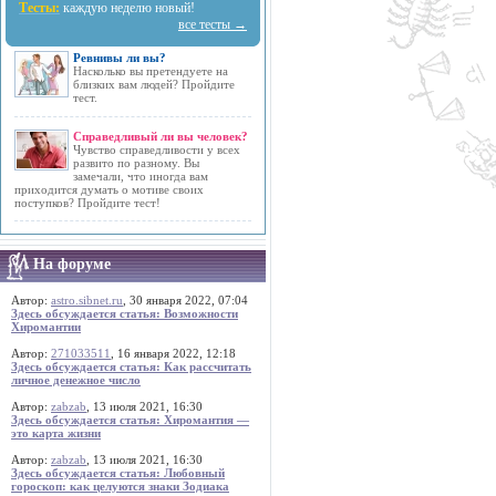
Тесты:
каждую неделю новый!
все тесты →
Ревнивы ли вы?
Насколько вы претендуете на
близких вам людей? Пройдите
тест.
Справедливый ли вы человек?
Чувство справедливости у всех
развито по разному. Вы
замечали, что иногда вам
приходится думать о мотиве своих
поступков? Пройдите тест!
На форуме
Автор:
astro.sibnet.ru
, 30 января 2022, 07:04
Здесь обсуждается статья: Возможности
Хиромантии
Автор:
271033511
, 16 января 2022, 12:18
Здесь обсуждается статья: Как рассчитать
личное денежное число
Автор:
zabzab
, 13 июля 2021, 16:30
Здесь обсуждается статья: Хиромантия —
это карта жизни
Автор:
zabzab
, 13 июля 2021, 16:30
Здесь обсуждается статья: Любовный
гороскоп: как целуются знаки Зодиака