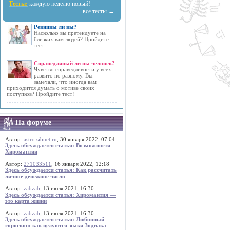
Тесты:
каждую неделю новый!
все тесты →
Ревнивы ли вы?
Насколько вы претендуете на
близких вам людей? Пройдите
тест.
Справедливый ли вы человек?
Чувство справедливости у всех
развито по разному. Вы
замечали, что иногда вам
приходится думать о мотиве своих
поступков? Пройдите тест!
На форуме
Автор:
astro.sibnet.ru
, 30 января 2022, 07:04
Здесь обсуждается статья: Возможности
Хиромантии
Автор:
271033511
, 16 января 2022, 12:18
Здесь обсуждается статья: Как рассчитать
личное денежное число
Автор:
zabzab
, 13 июля 2021, 16:30
Здесь обсуждается статья: Хиромантия —
это карта жизни
Автор:
zabzab
, 13 июля 2021, 16:30
Здесь обсуждается статья: Любовный
гороскоп: как целуются знаки Зодиака