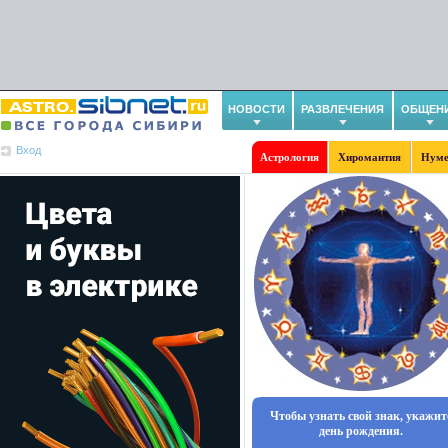
НОВОСТИ
РАЗВЛЕЧЕНИЯ
ОБЩЕН
Вход
Астрология
Хиромантия
Нуме
Чтобы узнать свой знак, укажит
день рождения.