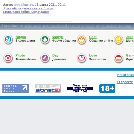
Автор:
astro.sibnet.ru
, 11 марта 2021, 00:11
Здесь обсуждается статья: Числа
открывают тайны мироздания
Astro.sibnet.ru
:
астрология
,
астрологический прогноз
,
гороскоп
,
персональный гороскоп
,
Видео
Форум
Chat
Joke
Видеоролики
Форум общения
Общение on-line
Шутк
Photo
Day
Love
Gam
Фотоальбомы
Дневники
Знакомства
Игры
Наши вака
О проекте