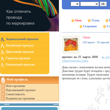
Овен
Телец
Скорпион
Ст
Овен
Зодиакальный гороскоп
(20 марта - 19 апреля)
Китайский гороскоп
Цветочный гороскоп
прогноз на 25 марта 2010
на сег
Гороскоп друидов
характеристика знака
Рунический гороскоп
День связан с появлением весьма неож
Довольно трудно будет поладить с пр
жизненная позиция. Будьте терпеливы 
производят не слова, а реальные дост
Мой профиль
Мои гороскопы
Персональный гороскоп
Совместимость
Подписка на гороскопы