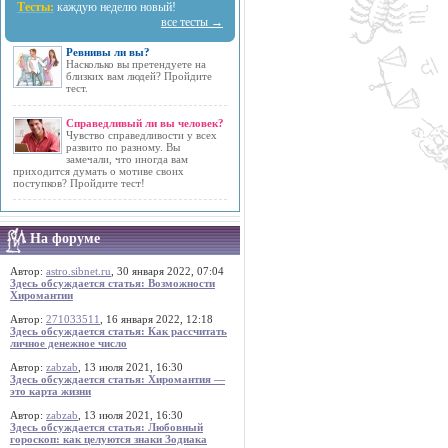
Тесты:
каждую неделю новый!
все тесты →
Ревнивы ли вы?
Насколько вы претендуете на
близких вам людей? Пройдите
тест.
Справедливый ли вы человек?
Чувство справедливости у всех
развито по разному. Вы
замечали, что иногда вам
приходится думать о мотиве своих
поступков? Пройдите тест!
На форуме
Автор:
astro.sibnet.ru
, 30 января 2022, 07:04
Здесь обсуждается статья: Возможности
Хиромантии
Автор:
271033511
, 16 января 2022, 12:18
Здесь обсуждается статья: Как рассчитать
личное денежное число
Автор:
zabzab
, 13 июля 2021, 16:30
Здесь обсуждается статья: Хиромантия —
это карта жизни
Автор:
zabzab
, 13 июля 2021, 16:30
Здесь обсуждается статья: Любовный
гороскоп: как целуются знаки Зодиака