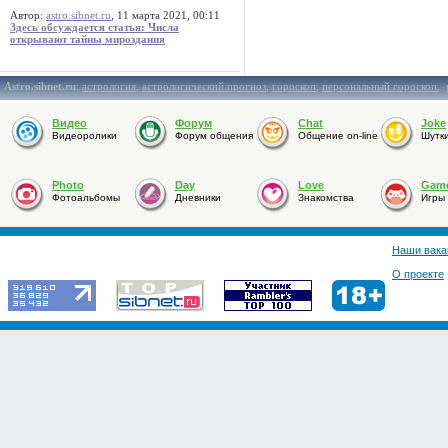
Автор:
astro.sibnet.ru
, 11 марта 2021, 00:11
Здесь обсуждается статья: Числа
открывают тайны мироздания
Astro.sibnet.ru
:
астрология
,
астрологический прогноз
,
гороскоп
,
персональный гороскоп
,
Видео
Форум
Chat
Joke
Видеоролики
Форум общения
Общение on-line
Шутк
Photo
Day
Love
Gam
Фотоальбомы
Дневники
Знакомства
Игры
Наши вака
О проекте