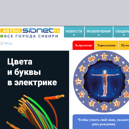
НОВОСТИ
РАЗВЛЕЧЕНИЯ
ОБЩЕН
Вход
Астрология
Хиромантия
Нуме
Чтобы узнать свой знак, укажит
день рождения.