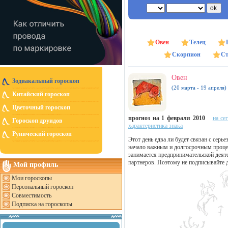
Овен
Телец
Скорпион
Ст
Овен
Зодиакальный гороскоп
(20 марта - 19 апреля)
Китайский гороскоп
Цветочный гороскоп
прогноз на 1 февраля 2010
на се
Гороскоп друидов
характеристика знака
Рунический гороскоп
Этот день едва ли будет связан с сер
начало важным и долгосрочным процесс
занимается предпринимательской деят
партнеров. Поэтому не подписывайте д
Мой профиль
Мои гороскопы
Персональный гороскоп
Совместимость
Подписка на гороскопы