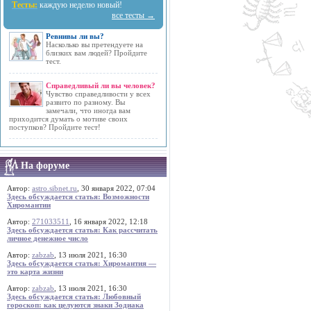
Тесты:
каждую неделю новый!
все тесты →
Ревнивы ли вы?
Насколько вы претендуете на
близких вам людей? Пройдите
тест.
Справедливый ли вы человек?
Чувство справедливости у всех
развито по разному. Вы
замечали, что иногда вам
приходится думать о мотиве своих
поступков? Пройдите тест!
На форуме
Автор:
astro.sibnet.ru
, 30 января 2022, 07:04
Здесь обсуждается статья: Возможности
Хиромантии
Автор:
271033511
, 16 января 2022, 12:18
Здесь обсуждается статья: Как рассчитать
личное денежное число
Автор:
zabzab
, 13 июля 2021, 16:30
Здесь обсуждается статья: Хиромантия —
это карта жизни
Автор:
zabzab
, 13 июля 2021, 16:30
Здесь обсуждается статья: Любовный
гороскоп: как целуются знаки Зодиака