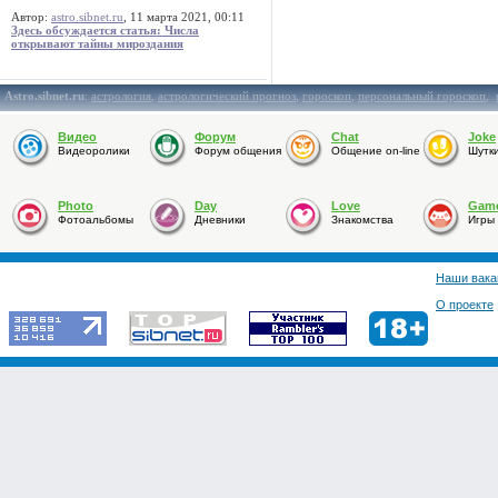
Автор:
astro.sibnet.ru
, 11 марта 2021, 00:11
Здесь обсуждается статья: Числа
открывают тайны мироздания
Astro.sibnet.ru
:
астрология
,
астрологический прогноз
,
гороскоп
,
персональный гороскоп
,
Видео
Форум
Chat
Joke
Видеоролики
Форум общения
Общение on-line
Шутк
Photo
Day
Love
Gam
Фотоальбомы
Дневники
Знакомства
Игры
Наши вака
О проекте