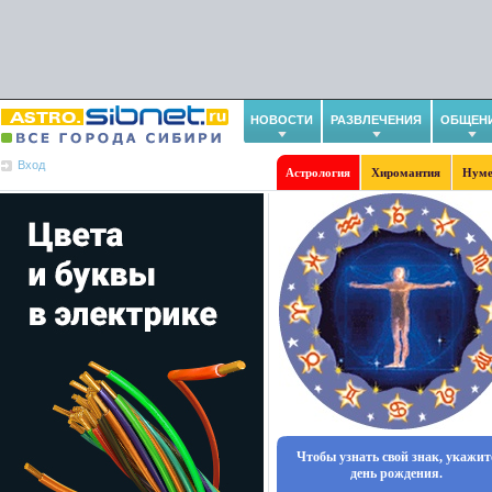
НОВОСТИ
РАЗВЛЕЧЕНИЯ
ОБЩЕН
Вход
Астрология
Хиромантия
Нуме
Чтобы узнать свой знак, укажит
день рождения.