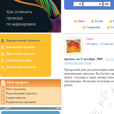
Овен
Телец
Скорпион
Ст
Овен
Зодиакальный гороскоп
(20 марта - 19 апреля)
Китайский гороскоп
Цветочный гороскоп
прогноз на 9 октября 2009
на се
Гороскоп друидов
характеристика знака
Рунический гороскоп
Прекрасный день для реализации план
оригинальные замыслы. Вы быстро спр
тревог. Ситуация в сфере личных отно
окружающих. Возможно получение хоро
Мой профиль
далеко.
Мои гороскопы
Персональный гороскоп
Совместимость
Подписка на гороскопы