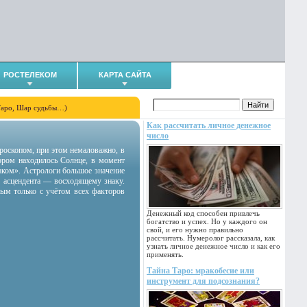
РОСТЕЛЕКОМ
КАРТА САЙТА
Таро, Шар судьбы…)
Как рассчитать личное денежное
число
гороскопом, при этом немаловажно, в
тором находилось Солнце, в момент
аком». Астрологи большое значение
 асцендента — восходящему знаку.
ным только с учётом всех факторов
Денежный код способен привлечь
богатство и успех. Но у каждого он
свой, и его нужно правильно
рассчитать. Нумеролог рассказала, как
узнать личное денежное число и как его
применять.
Тайна Таро: мракобесие или
инструмент для подсознания?