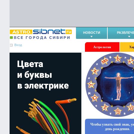
НОВОСТИ
РАЗВЛЕЧ
Вход
Астрология
Хи
Чтобы узнать свой знак, 
день рождения.