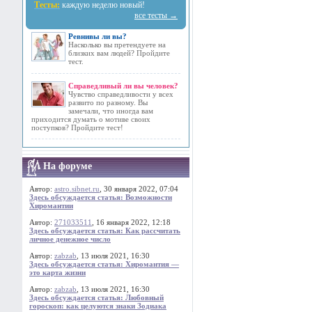
Тесты:
каждую неделю новый!
все тесты →
Ревнивы ли вы?
Насколько вы претендуете на
близких вам людей? Пройдите
тест.
Справедливый ли вы человек?
Чувство справедливости у всех
развито по разному. Вы
замечали, что иногда вам
приходится думать о мотиве своих
поступков? Пройдите тест!
На форуме
Автор:
astro.sibnet.ru
, 30 января 2022, 07:04
Здесь обсуждается статья: Возможности
Хиромантии
Автор:
271033511
, 16 января 2022, 12:18
Здесь обсуждается статья: Как рассчитать
личное денежное число
Автор:
zabzab
, 13 июля 2021, 16:30
Здесь обсуждается статья: Хиромантия —
это карта жизни
Автор:
zabzab
, 13 июля 2021, 16:30
Здесь обсуждается статья: Любовный
гороскоп: как целуются знаки Зодиака