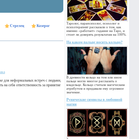
Таролог, парапсихолог, психолог и
Стрелец
Козерог
психотерапевт рассказали о том, как
именно «работает» гадание на Таро, и
стоит ли доверять результатам на 100%.
На каком пальце носить кольцо?
ака
В древности кольцо на том или ином
же для неформальных встреч с людьми,
пальце могло многое рассказать о
 на себя ответственность за принятие
владельце. Кольцо считали магическим
атрибутом и придавали ему огромное
значение.
Рунические символы в любовной
магии