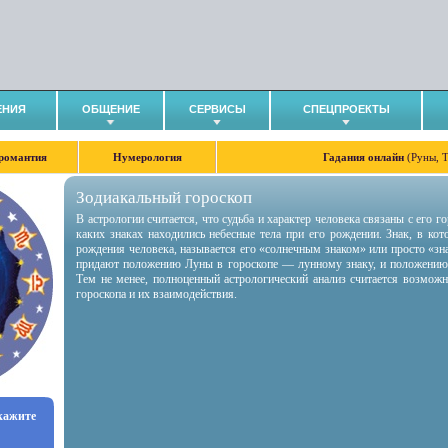
ЕНИЯ
ОБЩЕНИЕ
СЕРВИСЫ
СПЕЦПРОЕКТЫ
романтия
Нумерология
Гадания онлайн
(Руны, 
Зодиакальный гороскоп
В астрологии считается, что судьба и характер человека связаны с его 
каких знаках находились небесные тела при его рождении. Знак, в ко
рождения человека, называется его «солнечным знаком» или просто «зн
придают положению Луны в гороскопе — лунному знаку, и положению
Тем не менее, полноценный астрологический анализ считается возмож
гороскопа и их взаимодействия.
укажите