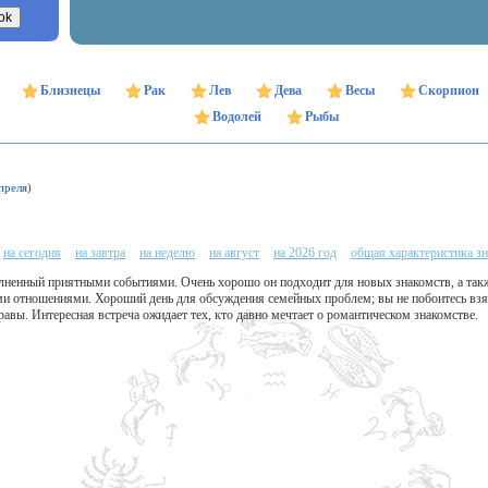
Близнецы
Рак
Лев
Дева
Весы
Скорпион
Водолей
Рыбы
преля)
на сегодня
на завтра
на неделю
на август
на 2026 год
общая характеристика зн
олненный приятными событиями. Очень хорошо он подходит для новых знакомств, а так
и отношениями. Хороший день для обсуждения семейных проблем; вы не побоитесь взять
равы. Интересная встреча ожидает тех, кто давно мечтает о романтическом знакомстве.