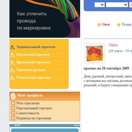
Овен
Телец
Овен
Зодиакальный гороскоп
(20 марта - 19 а
Китайский гороскоп
Цветочный гороскоп
прогноз на 20 сентября 2009
Гороскоп друидов
День удачный, интересный, нап
Рунический гороскоп
с которыми вы связаны деловым
решений, и будете совершенно п
Мой профиль
Мои гороскопы
Персональный гороскоп
Совместимость
Подписка на гороскопы