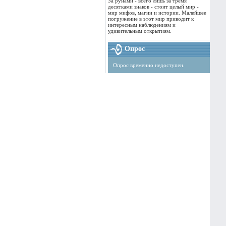
За рунами - всего лишь за тремя
десятками знаков - стоит целый мир -
мир мифов, магии и истории. Малейшее
погружение в этот мир приводит к
интересным наблюдениям и
удивительным открытиям.
Опрос
Опрос временно недоступен.