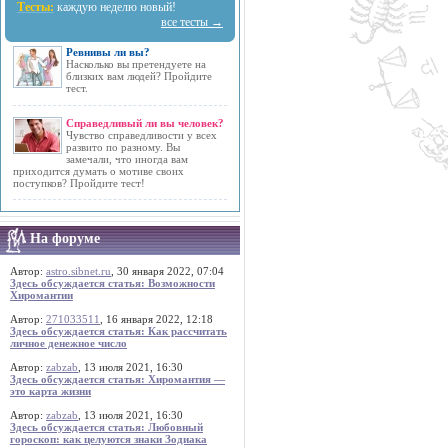
Тесты:
каждую неделю новый!
все тесты →
Ревнивы ли вы?
Насколько вы претендуете на
близких вам людей? Пройдите
тест.
Справедливый ли вы человек?
Чувство справедливости у всех
развито по разному. Вы
замечали, что иногда вам
приходится думать о мотиве своих
поступков? Пройдите тест!
На форуме
Автор:
astro.sibnet.ru
, 30 января 2022, 07:04
Здесь обсуждается статья: Возможности
Хиромантии
Автор:
271033511
, 16 января 2022, 12:18
Здесь обсуждается статья: Как рассчитать
личное денежное число
Автор:
zabzab
, 13 июля 2021, 16:30
Здесь обсуждается статья: Хиромантия —
это карта жизни
Автор:
zabzab
, 13 июля 2021, 16:30
Здесь обсуждается статья: Любовный
гороскоп: как целуются знаки Зодиака