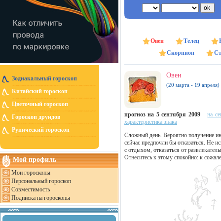
Овен
Телец
Скорпион
Ст
Овен
Зодиакальный гороскоп
(20 марта - 19 апреля)
Китайский гороскоп
Цветочный гороскоп
прогноз на 5 сентября 2009
на се
Гороскоп друидов
характеристика знака
Рунический гороскоп
Сложный день. Вероятно получение и
сейчас предпочли бы отказаться. Не и
с отдыхом, отказаться от развлекатель
Отнеситесь к этому спокойно: к сожале
Мой профиль
Мои гороскопы
Персональный гороскоп
Совместимость
Подписка на гороскопы