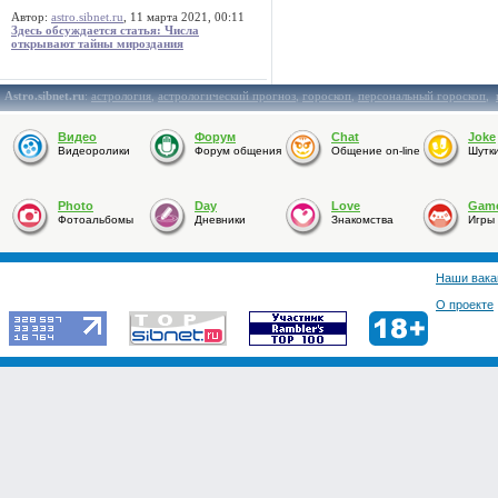
Автор:
astro.sibnet.ru
, 11 марта 2021, 00:11
Здесь обсуждается статья: Числа
открывают тайны мироздания
Astro.sibnet.ru
:
астрология
,
астрологический прогноз
,
гороскоп
,
персональный гороскоп
,
Видео
Форум
Chat
Joke
Видеоролики
Форум общения
Общение on-line
Шутк
Photo
Day
Love
Gam
Фотоальбомы
Дневники
Знакомства
Игры
Наши вака
О проекте