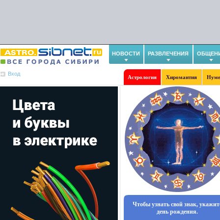
НОВОСТИ
РАЗВЛЕЧЕНИЯ
ОБЩЕН
Вход
Астрология
Хиромантия
Нуме
Чтобы узнать свой знак, укажит
день рождения.