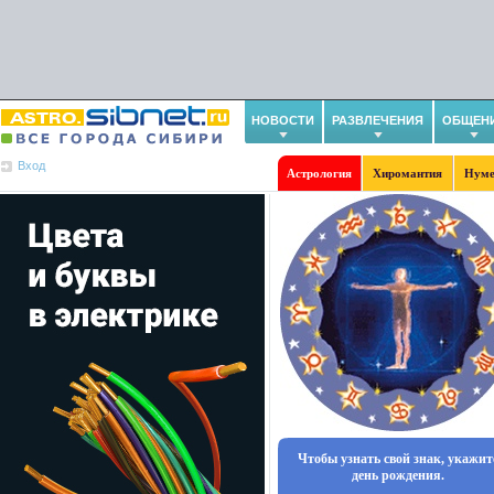
НОВОСТИ
РАЗВЛЕЧЕНИЯ
ОБЩЕН
Вход
Астрология
Хиромантия
Нуме
Чтобы узнать свой знак, укажит
день рождения.