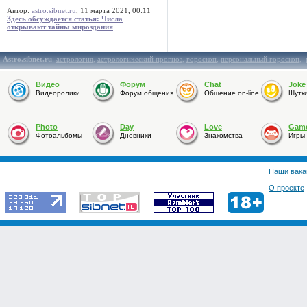
Автор:
astro.sibnet.ru
, 11 марта 2021, 00:11
Здесь обсуждается статья: Числа
открывают тайны мироздания
Astro.sibnet.ru
:
астрология
,
астрологический прогноз
,
гороскоп
,
персональный гороскоп
,
Видео
Форум
Chat
Joke
Видеоролики
Форум общения
Общение on-line
Шутк
Photo
Day
Love
Gam
Фотоальбомы
Дневники
Знакомства
Игры
Наши вака
О проекте