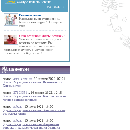
Тесты:
каждую неделю новый!
все тесты →
Ревнивы ли вы?
Насколько вы претендуете на
близких вам людей? Пройдите
тест.
Справедливый ли вы человек?
Чувство справедливости у всех
развито по разному. Вы
замечали, что иногда вам
приходится думать о мотиве своих
поступков? Пройдите тест!
На форуме
Автор:
astro.sibnet.ru
, 30 января 2022, 07:04
Здесь обсуждается статья: Возможности
Хиромантии
Автор:
271033511
, 16 января 2022, 12:18
Здесь обсуждается статья: Как рассчитать
личное денежное число
Автор:
zabzab
, 13 июля 2021, 16:30
Здесь обсуждается статья: Хиромантия —
это карта жизни
Автор:
zabzab
, 13 июля 2021, 16:30
Здесь обсуждается статья: Любовный
гороскоп: как целуются знаки Зодиака