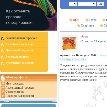
Овен
Телец
Скорпион
Ст
Овен
Зодиакальный гороскоп
(20 марта - 19 апреля)
Китайский гороскоп
Цветочный гороскоп
прогноз на 16 августа 2009
на се
Гороскоп друидов
характеристика знака
Рунический гороскоп
Это день, когда, преодолевая препятст
собой и своими достижениями будет н
однозначна. Стремление поучать и нас
комично и нелепо, и вскоре вы сами 
Мой профиль
стоит в несколько ином ключе.
Мои гороскопы
Персональный гороскоп
Совместимость
Подписка на гороскопы