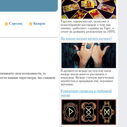
Таролог, парапсихолог, психолог и
Стрелец
Козерог
психотерапевт рассказали о том, как
именно «работает» гадание на Таро, и
стоит ли доверять результатам на 100%.
На каком пальце носить кольцо?
В древности кольцо на том или ином
личиваете свои возможности, то
пальце могло многое рассказать о
ровести важные переговоры: вы слишком
владельце. Кольцо считали магическим
атрибутом и придавали ему огромное
значение.
Рунические символы в любовной
магии