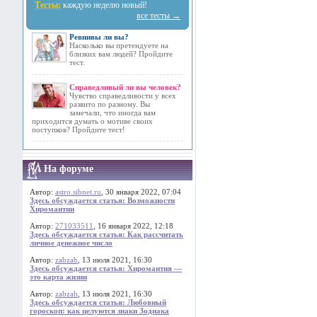
Тесты:
каждую неделю новый!
все тесты →
Ревнивы ли вы?
Насколько вы претендуете на
близких вам людей? Пройдите
тест.
Справедливый ли вы человек?
Чувство справедливости у всех
развито по разному. Вы
замечали, что иногда вам
приходится думать о мотиве своих
поступков? Пройдите тест!
На форуме
Автор:
astro.sibnet.ru
, 30 января 2022, 07:04
Здесь обсуждается статья: Возможности
Хиромантии
Автор:
271033511
, 16 января 2022, 12:18
Здесь обсуждается статья: Как рассчитать
личное денежное число
Автор:
zabzab
, 13 июля 2021, 16:30
Здесь обсуждается статья: Хиромантия —
это карта жизни
Автор:
zabzab
, 13 июля 2021, 16:30
Здесь обсуждается статья: Любовный
гороскоп: как целуются знаки Зодиака