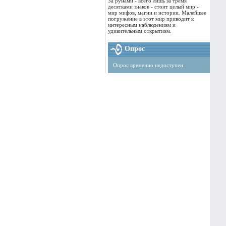
За рунами - всего лишь за тремя
десятками знаков - стоит целый мир -
мир мифов, магии и истории. Малейшее
погружение в этот мир приводит к
интересным наблюдениям и
удивительным открытиям.
Опрос
Опрос временно недоступен.