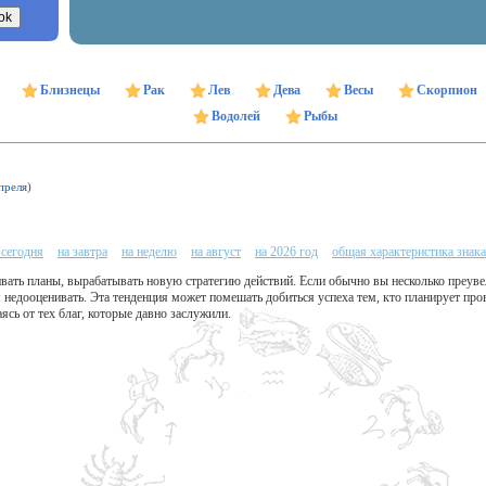
Близнецы
Рак
Лев
Дева
Весы
Скорпион
Водолей
Рыбы
преля)
 сегодня
на завтра
на неделю
на август
на 2026 год
общая характеристика знака
вать планы, вырабатывать новую стратегию действий. Если обычно вы несколько преуве
я недооценивать. Эта тенденция может помешать добиться успеха тем, кто планирует п
аясь от тех благ, которые давно заслужили.