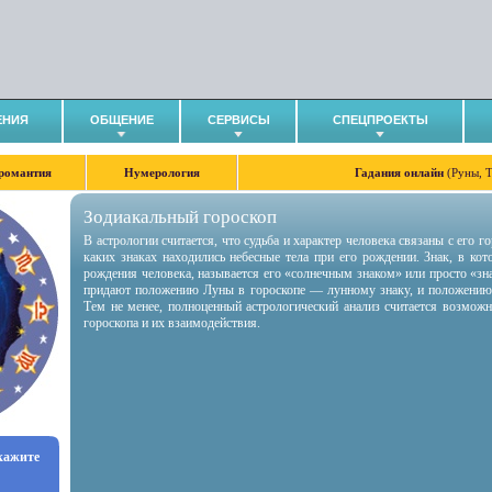
ЕНИЯ
ОБЩЕНИЕ
СЕРВИСЫ
СПЕЦПРОЕКТЫ
романтия
Нумерология
Гадания онлайн
(Руны, 
Зодиакальный гороскоп
В астрологии считается, что судьба и характер человека связаны с его 
каких знаках находились небесные тела при его рождении. Знак, в ко
рождения человека, называется его «солнечным знаком» или просто «зн
придают положению Луны в гороскопе — лунному знаку, и положению
Тем не менее, полноценный астрологический анализ считается возмож
гороскопа и их взаимодействия.
укажите