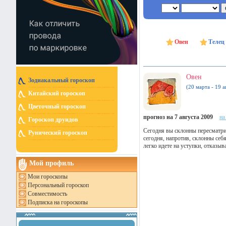
Овен
Телец
Овен
Зодиакальный гороскоп
(20 марта - 19 а
Китайский гороскоп
Цветочный гороскоп
прогноз на 7 августа 2009
на
Гороскоп друидов
Сегодня вы склонны пересматри
Рунический гороскоп
сегодня, напротив, склонны себ
легко идете на уступки, отказыв
Мой профиль
Мои гороскопы
Персональный гороскоп
Совместимость
Подписка на гороскопы