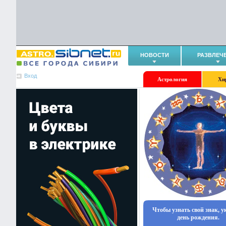
НОВОСТИ
РАЗВЛЕЧ
Вход
Астрология
Хи
Чтобы узнать свой знак, 
день рождения.