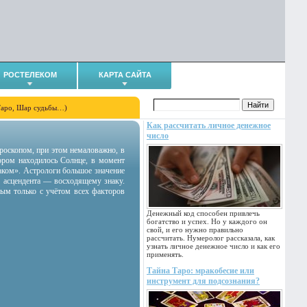
РОСТЕЛЕКОМ
КАРТА САЙТА
Таро, Шар судьбы…)
Как рассчитать личное денежное
число
гороскопом, при этом немаловажно, в
тором находилось Солнце, в момент
аком». Астрологи большое значение
 асцендента — восходящему знаку.
ным только с учётом всех факторов
Денежный код способен привлечь
богатство и успех. Но у каждого он
свой, и его нужно правильно
рассчитать. Нумеролог рассказала, как
узнать личное денежное число и как его
применять.
Тайна Таро: мракобесие или
инструмент для подсознания?