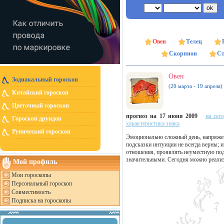
Овен
Телец
Скорпион
Ст
Овен
Зодиакальный гороскоп
(20 марта - 19 апреля)
Китайский гороскоп
Цветочный гороскоп
прогноз на 17 июня 2009
на сег
Гороскоп друидов
характеристика знака
Рунический гороскоп
Эмоционально сложный день, напряжен
подсказки интуиции не всегда верны;
отношения, проявлять неуместную под
значительными. Сегодня можно реализо
Мой профиль
Мои гороскопы
Персональный гороскоп
Совместимость
Подписка на гороскопы