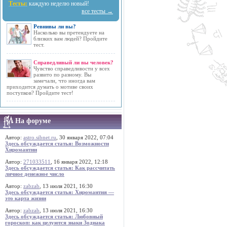
Тесты:
каждую неделю новый!
все тесты →
Ревнивы ли вы?
Насколько вы претендуете на
близких вам людей? Пройдите
тест.
Справедливый ли вы человек?
Чувство справедливости у всех
развито по разному. Вы
замечали, что иногда вам
приходится думать о мотиве своих
поступков? Пройдите тест!
На форуме
Автор:
astro.sibnet.ru
, 30 января 2022, 07:04
Здесь обсуждается статья: Возможности
Хиромантии
Автор:
271033511
, 16 января 2022, 12:18
Здесь обсуждается статья: Как рассчитать
личное денежное число
Автор:
zabzab
, 13 июля 2021, 16:30
Здесь обсуждается статья: Хиромантия —
это карта жизни
Автор:
zabzab
, 13 июля 2021, 16:30
Здесь обсуждается статья: Любовный
гороскоп: как целуются знаки Зодиака