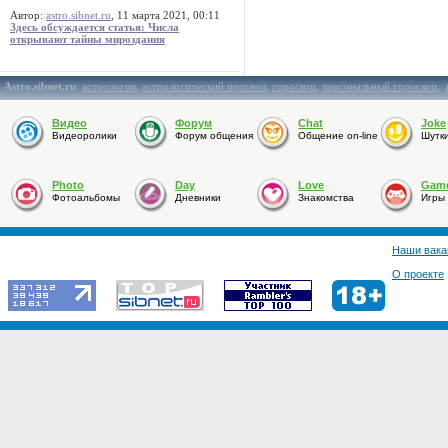
Автор:
astro.sibnet.ru
, 11 марта 2021, 00:11
Здесь обсуждается статья: Числа
открывают тайны мироздания
Astro.sibnet.ru
:
астрология
,
астрологический прогноз
,
гороскоп
,
персональный гороскоп
,
Видео
Форум
Chat
Joke
Видеоролики
Форум общения
Общение on-line
Шутк
Photo
Day
Love
Gam
Фотоальбомы
Дневники
Знакомства
Игры
Наши вака
О проекте