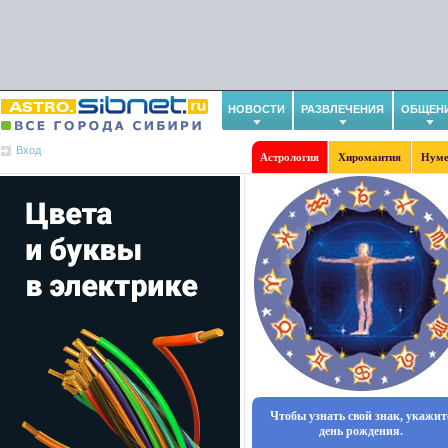
НОВОСТИ
РАЗВЛЕЧЕНИЯ
ОБЩЕН
Вход
Астрология
Хиромантия
Нуме
Чтобы узнать свой знак, укажит
день рождения.