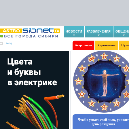
НОВОСТИ
РАЗВЛЕЧЕНИЯ
ОБЩЕН
Вход
Астрология
Хиромантия
Нуме
Чтобы узнать свой знак, укажит
день рождения.