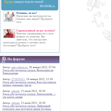
Тесты:
каждую неделю новый!
все тесты →
Ревнивы ли вы?
Насколько вы претендуете на
близких вам людей? Пройдите
тест.
Справедливый ли вы человек?
Чувство справедливости у всех
развито по разному. Вы
замечали, что иногда вам
приходится думать о мотиве своих
поступков? Пройдите тест!
На форуме
Автор:
astro.sibnet.ru
, 30 января 2022, 07:04
Здесь обсуждается статья: Возможности
Хиромантии
Автор:
271033511
, 16 января 2022, 12:18
Здесь обсуждается статья: Как рассчитать
личное денежное число
Автор:
zabzab
, 13 июля 2021, 16:30
Здесь обсуждается статья: Хиромантия —
это карта жизни
Автор:
zabzab
, 13 июля 2021, 16:30
Здесь обсуждается статья: Любовный
гороскоп: как целуются знаки Зодиака