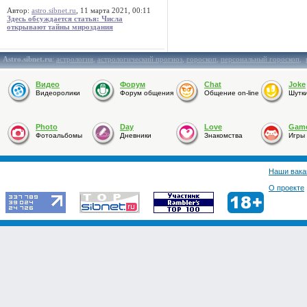
Автор:
astro.sibnet.ru
, 11 марта 2021, 00:11
Здесь обсуждается статья: Числа
открывают тайны мироздания
Astro.sibnet.ru
:
астрология
,
астрологический прогноз
,
гороскоп
,
персональный гороскоп
,
Видео
Форум
Chat
Joke
Видеоролики
Форум общения
Общение on-line
Шутк
Photo
Day
Love
Gam
Фотоальбомы
Дневники
Знакомства
Игры
Наши вака
О проекте