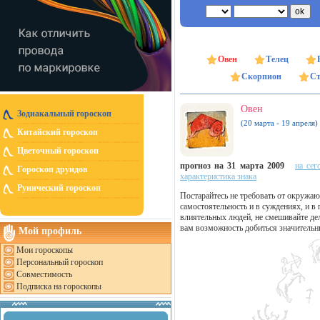
Овен
Телец
Скорпион
Ст
Овен
Зодиакальный гороскоп
(20 марта - 19 апреля)
Китайский гороскоп
Цветочный гороскоп
прогноз на 31 марта 2009
на сег
Гороскоп друидов
характеристика знака
Рунический гороскоп
Постарайтесь не требовать от окружа
самостоятельность и в суждениях, и в 
влиятельных людей, не смешивайте де
вам возможность добиться значительн
Мой профиль
Мои гороскопы
Персональный гороскоп
Совместимость
Подписка на гороскопы