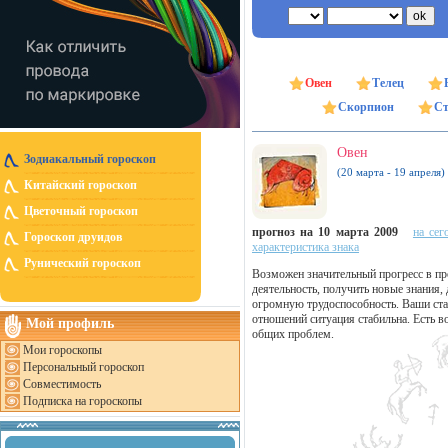
Овен
Телец
Скорпион
Ст
Овен
Зодиакальный гороскоп
(20 марта - 19 апреля)
Китайский гороскоп
Цветочный гороскоп
прогноз на 10 марта 2009
на сег
Гороскоп друидов
характеристика знака
Рунический гороскоп
Возможен значительный прогресс в пр
деятельность, получить новые знания,
огромную трудоспособность. Ваши ста
отношений ситуация стабильна. Есть 
Мой профиль
общих проблем.
Мои гороскопы
Персональный гороскоп
Совместимость
Подписка на гороскопы