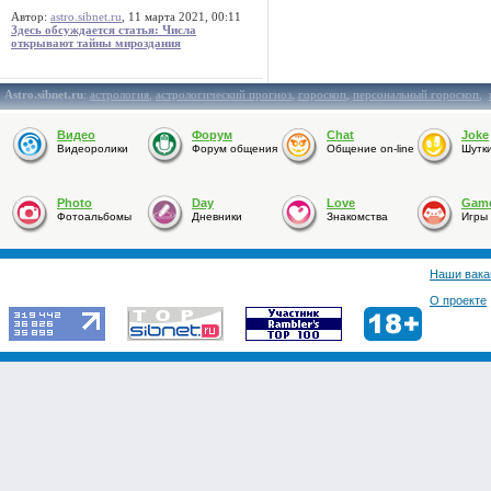
Автор:
astro.sibnet.ru
, 11 марта 2021, 00:11
Здесь обсуждается статья: Числа
открывают тайны мироздания
Astro.sibnet.ru
:
астрология
,
астрологический прогноз
,
гороскоп
,
персональный гороскоп
,
Видео
Форум
Chat
Joke
Видеоролики
Форум общения
Общение on-line
Шутк
Photo
Day
Love
Gam
Фотоальбомы
Дневники
Знакомства
Игры
Наши вака
О проекте