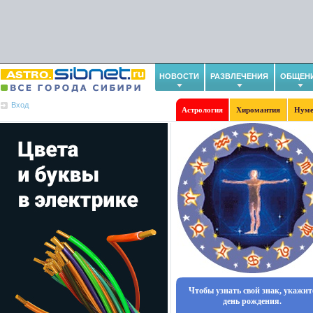
НОВОСТИ
РАЗВЛЕЧЕНИЯ
ОБЩЕН
Вход
Астрология
Хиромантия
Нуме
Чтобы узнать свой знак, укажит
день рождения.