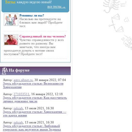
Тесты:
каждую неделю новый!
все тесты →
Ревнивы ли вы?
Насколько вы претендуете на
близких вам людей? Пройдите
тест.
Справедливый ли вы человек?
Чувство справедливости у всех
развито по разному. Вы
замечали, что иногда вам
приходится думать о мотиве своих
поступков? Пройдите тест!
На форуме
Автор:
astro.sibnet.ru
, 30 января 2022, 07:04
Здесь обсуждается статья: Возможности
Хиромантии
Автор:
271033511
, 16 января 2022, 12:18
Здесь обсуждается статья: Как рассчитать
личное денежное число
Автор:
zabzab
, 13 июля 2021, 16:30
Здесь обсуждается статья: Хиромантия —
это карта жизни
Автор:
zabzab
, 13 июля 2021, 16:30
Здесь обсуждается статья: Любовный
гороскоп: как целуются знаки Зодиака