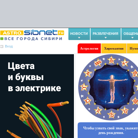
НОВОСТИ
РАЗВЛЕЧЕНИЯ
ОБЩЕН
Вход
Астрология
Хиромантия
Нуме
Чтобы узнать свой знак, укажит
день рождения.