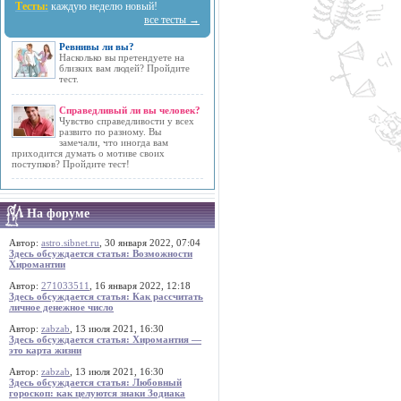
Тесты:
каждую неделю новый!
все тесты →
Ревнивы ли вы?
Насколько вы претендуете на
близких вам людей? Пройдите
тест.
Справедливый ли вы человек?
Чувство справедливости у всех
развито по разному. Вы
замечали, что иногда вам
приходится думать о мотиве своих
поступков? Пройдите тест!
На форуме
Автор:
astro.sibnet.ru
, 30 января 2022, 07:04
Здесь обсуждается статья: Возможности
Хиромантии
Автор:
271033511
, 16 января 2022, 12:18
Здесь обсуждается статья: Как рассчитать
личное денежное число
Автор:
zabzab
, 13 июля 2021, 16:30
Здесь обсуждается статья: Хиромантия —
это карта жизни
Автор:
zabzab
, 13 июля 2021, 16:30
Здесь обсуждается статья: Любовный
гороскоп: как целуются знаки Зодиака