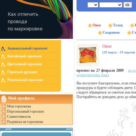
Овен
Телец
Скорпион
Ст
Овен
Зодиакальный гороскоп
(20 марта - 19 апреля)
Китайский гороскоп
Цветочный гороскоп
прогноз на 27 февраля 2009
на с
Гороскоп друидов
характеристика знака
Рунический гороскоп
Вы поступите благоразумно, если отка
процедуры и будете соблюдать диету.
следует обращаться за советом или п
Постарайтесь не доводить дело до обм
Мой профиль
Мои гороскопы
Персональный гороскоп
Совместимость
Подписка на гороскопы