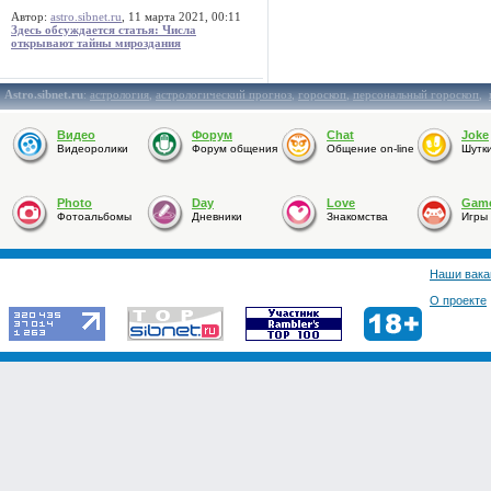
Автор:
astro.sibnet.ru
, 11 марта 2021, 00:11
Здесь обсуждается статья: Числа
открывают тайны мироздания
Astro.sibnet.ru
:
астрология
,
астрологический прогноз
,
гороскоп
,
персональный гороскоп
,
Видео
Форум
Chat
Joke
Видеоролики
Форум общения
Общение on-line
Шутк
Photo
Day
Love
Gam
Фотоальбомы
Дневники
Знакомства
Игры
Наши вака
О проекте