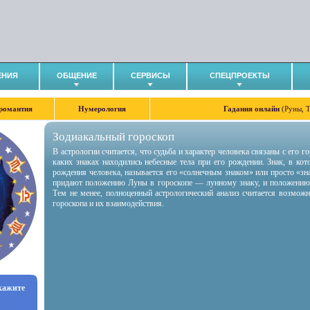
ЕНИЯ
ОБЩЕНИЕ
СЕРВИСЫ
СПЕЦПРОЕКТЫ
романтия
Нумерология
Гадания онлайн
(Руны, 
Зодиакальный гороскоп
В астрологии считается, что судьба и характер человека связаны с его 
каких знаках находились небесные тела при его рождении. Знак, в ко
рождения человека, называется его «солнечным знаком» или просто «зн
придают положению Луны в гороскопе — лунному знаку, и положению
Тем не менее, полноценный астрологический анализ считается возмож
гороскопа и их взаимодействия.
укажите