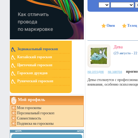
Овен
Телец
Дева
Зодиакальный гороскоп
(23 августа - 22
Китайский гороскоп
Цветочный гороскоп
на сегодня
на завтра
прогноз
Гороскоп друидов
Девы столкнутся с профессиона
Рунический гороскоп
внимания, особенно психоэмоци
Мой профиль
Мои гороскопы
Персональный гороскоп
Совместимость
Подписка на гороскопы