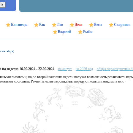
Близнецы
Рак
Лев
Дева
Весы
Скорпион
Водолей
Рыбы
 сентября)
 на неделю 16.09.2024 - 22.09.2024
на август
на 2026 год
общая характеристика з
льными вызовами, но во второй половине недели получат возможность реализовать карь
ональное состояние. Романтические перспективы порадуют новыми знакомствами.