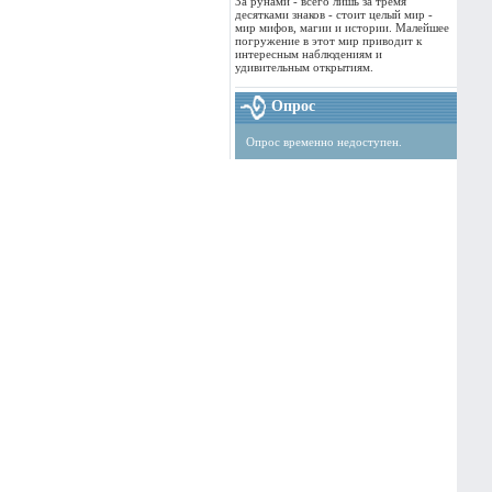
За рунами - всего лишь за тремя
десятками знаков - стоит целый мир -
мир мифов, магии и истории. Малейшее
погружение в этот мир приводит к
интересным наблюдениям и
удивительным открытиям.
Опрос
Опрос временно недоступен.