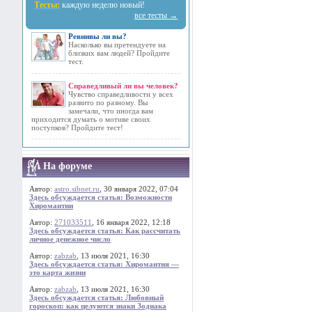
Тесты:
каждую неделю новый!
все тесты →
Ревнивы ли вы?
Насколько вы претендуете на
близких вам людей? Пройдите
тест.
Справедливый ли вы человек?
Чувство справедливости у всех
развито по разному. Вы
замечали, что иногда вам
приходится думать о мотиве своих
поступков? Пройдите тест!
На форуме
Автор:
astro.sibnet.ru
, 30 января 2022, 07:04
Здесь обсуждается статья: Возможности
Хиромантии
Автор:
271033511
, 16 января 2022, 12:18
Здесь обсуждается статья: Как рассчитать
личное денежное число
Автор:
zabzab
, 13 июля 2021, 16:30
Здесь обсуждается статья: Хиромантия —
это карта жизни
Автор:
zabzab
, 13 июля 2021, 16:30
Здесь обсуждается статья: Любовный
гороскоп: как целуются знаки Зодиака