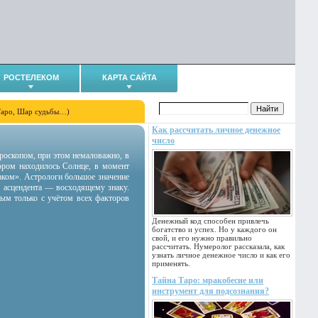
РОСТЕЛЕКОМ
КАРТА САЙТА
Таро, Шар судьбы…)
Как рассчитать личное денежное
число
гороскопом, при этом немаловажно, в
тором находилось Солнце, в момент
аком». Астрологи большое значение
 асцендента — восходящему знаку.
ным только с учётом всех факторов
Денежный код способен привлечь
богатство и успех. Но у каждого он
свой, и его нужно правильно
рассчитать. Нумеролог рассказала, как
узнать личное денежное число и как его
применять.
Тайна Таро: мракобесие или
инструмент для подсознания?