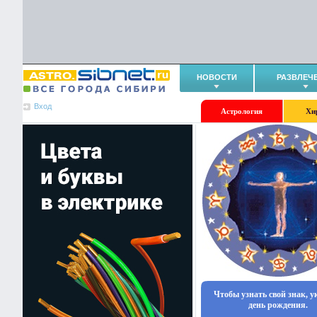
НОВОСТИ
РАЗВЛЕЧ
Вход
Астрология
Хи
Чтобы узнать свой знак, 
день рождения.