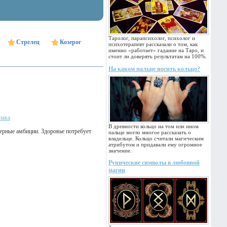
Таролог, парапсихолог, психолог и
Стрелец
Козерог
психотерапевт рассказали о том, как
именно «работает» гадание на Таро, и
стоит ли доверять результатам на 100%.
На каком пальце носить кольцо?
нака
В древности кольцо на том или ином
ерные амбиции. Здоровье потребует
пальце могло многое рассказать о
владельце. Кольцо считали магическим
атрибутом и придавали ему огромное
значение.
Рунические символы в любовной
магии