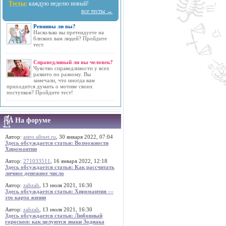
Тесты:
каждую неделю новый!
все тесты →
Ревнивы ли вы?
Насколько вы претендуете на
близких вам людей? Пройдите
тест.
Справедливый ли вы человек?
Чувство справедливости у всех
развито по разному. Вы
замечали, что иногда вам
приходится думать о мотиве своих
поступков? Пройдите тест!
На форуме
Автор:
astro.sibnet.ru
, 30 января 2022, 07:04
Здесь обсуждается статья: Возможности
Хиромантии
Автор:
271033511
, 16 января 2022, 12:18
Здесь обсуждается статья: Как рассчитать
личное денежное число
Автор:
zabzab
, 13 июля 2021, 16:30
Здесь обсуждается статья: Хиромантия —
это карта жизни
Автор:
zabzab
, 13 июля 2021, 16:30
Здесь обсуждается статья: Любовный
гороскоп: как целуются знаки Зодиака