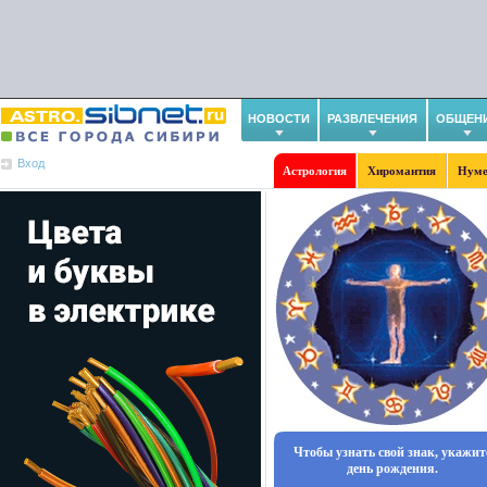
НОВОСТИ
РАЗВЛЕЧЕНИЯ
ОБЩЕН
Вход
Астрология
Хиромантия
Нуме
Чтобы узнать свой знак, укажит
день рождения.