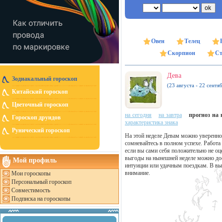
Овен
Телец
Скорпион
Ст
Дева
Зодиакальный гороскоп
(23 августа - 22 сентя
Китайский гороскоп
Цветочный гороскоп
на сегодня
на завтра
прогноз на н
Гороскоп друидов
характеристика знака
Рунический гороскоп
На этой неделе Девам можно уверенно 
сомневайтесь в полном успехе. Работа
если вы сами себя положительно не оц
выгоды на нынешней неделе можно дос
Мой профиль
интуиции или удачным поездкам. В вы
внимание.
Мои гороскопы
Персональный гороскоп
Совместимость
Подписка на гороскопы