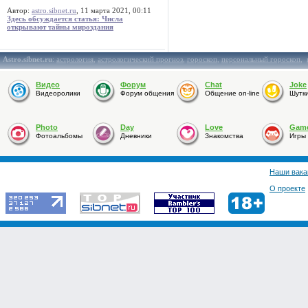
Автор:
astro.sibnet.ru
, 11 марта 2021, 00:11
Здесь обсуждается статья: Числа
открывают тайны мироздания
Astro.sibnet.ru
:
астрология
,
астрологический прогноз
,
гороскоп
,
персональный гороскоп
,
Видео
Форум
Chat
Joke
Видеоролики
Форум общения
Общение on-line
Шутк
Photo
Day
Love
Gam
Фотоальбомы
Дневники
Знакомства
Игры
Наши вака
О проекте